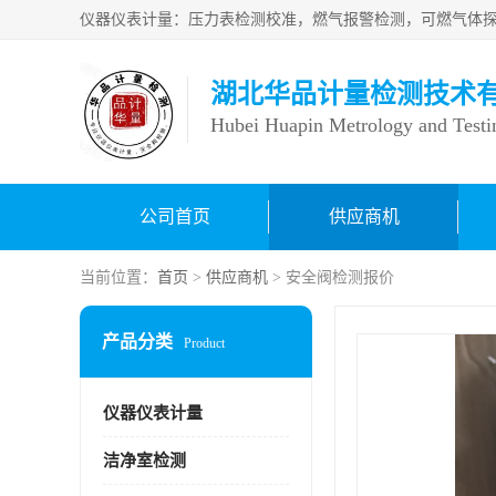
湖北华品计量检测技术
Hubei Huapin Metrology and Testi
公司首页
供应商机
当前位置：
首页
>
供应商机
> 安全阀检测报价
产品分类
Product
仪器仪表计量
洁净室检测