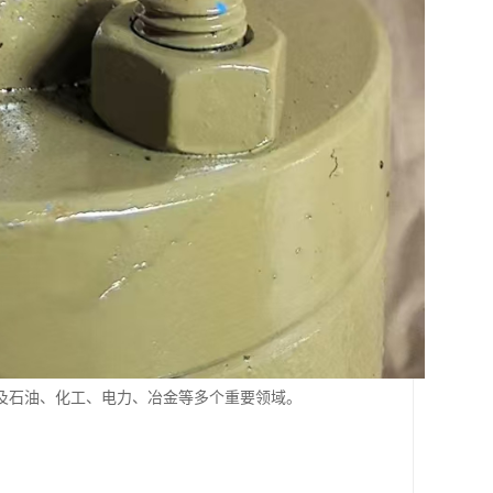
及石油、化工、电力、冶金等多个重要领域。