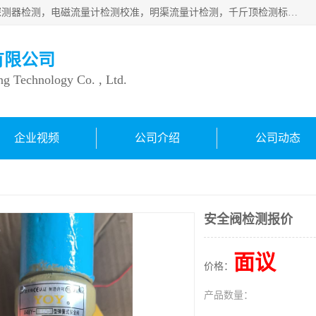
仪器仪表计量：压力表检测校准，燃气报警检测，可燃气体探测器检测，电磁流量计检测校准，明渠流量计检测，千斤顶检测标定，仪器校准，量具校准，仪表检测，仪器检测，计量设备校准；洁净室检测：洁净度检测，洁净厂房检测，无尘洁净室检测，悬浮粒子检测，*过滤器检测；安全阀校验：安全阀校验，安全阀检验，安全阀检测，安全阀年检，安全阀校正，安全阀校准；
有限公司
ng Technology Co. , Ltd.
企业视频
公司介绍
公司动态
安全阀检测报价
面议
价格：
产品数量：