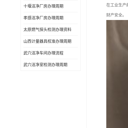
在工业生产
十堰洁净厂房办理周期
财产安全。
孝感洁净厂房办理周期
太原燃气探头检测办理资料
山西计量器具校准办理周期
武穴洁净车间办理流程
武穴洁净室检测办理周期