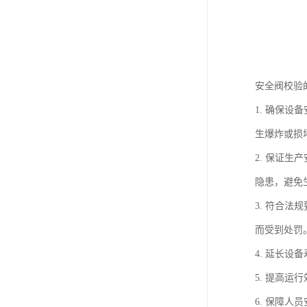
安全阀校验
1. 确保
生爆炸或损
2. 保证
隐患，避免
3. 符合
而受到处罚
4. 延长
5. 提高
6. 保障