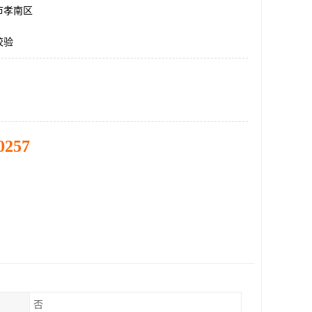
市孝南区
校验
0257
否