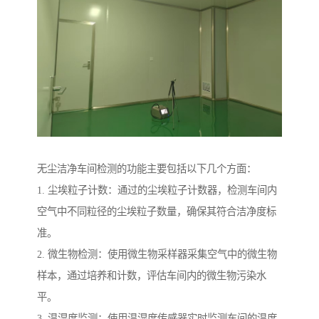
无尘洁净车间检测的功能主要包括以下几个方面：
1. 尘埃粒子计数：通过的尘埃粒子计数器，检测车间内
空气中不同粒径的尘埃粒子数量，确保其符合洁净度标
准。
2. 微生物检测：使用微生物采样器采集空气中的微生物
样本，通过培养和计数，评估车间内的微生物污染水
平。
3. 温湿度监测：使用温湿度传感器实时监测车间的温度