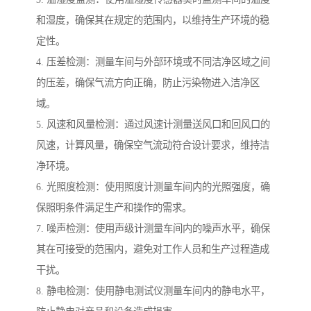
和湿度，确保其在规定的范围内，以维持生产环境的稳
定性。
4. 压差检测：测量车间与外部环境或不同洁净区域之间
的压差，确保气流方向正确，防止污染物进入洁净区
域。
5. 风速和风量检测：通过风速计测量送风口和回风口的
风速，计算风量，确保空气流动符合设计要求，维持洁
净环境。
6. 光照度检测：使用照度计测量车间内的光照强度，确
保照明条件满足生产和操作的需求。
7. 噪声检测：使用声级计测量车间内的噪声水平，确保
其在可接受的范围内，避免对工作人员和生产过程造成
干扰。
8. 静电检测：使用静电测试仪测量车间内的静电水平，