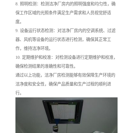
8. 照明检测：检测洁净厂房内的照明强度和均匀性，确
保工作区域的光照条件满足生产需求和人员视觉舒适
度。
9. 设备运行状态检测：对洁净厂房内的空调系统、过滤
器、风机等设备的运行状态进行检测，确保其正常工
作，维持洁净环境。
10. 定期维护和校准：对检测设备进行定期维护和校准，
确保检测结果的准确性和可靠性。
通过以上功能，洁净厂房检测能够有效保障生产环境的
洁净度和安全性，确保产品质量和生产过程的顺利进
行。