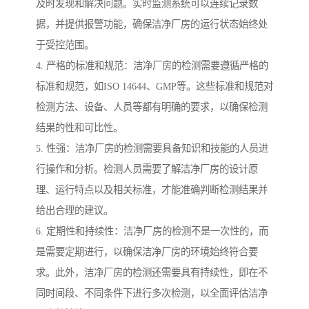
及时发现和解决问题。实时监测系统可以连续记录数
据，并提供报警功能，确保洁净厂房的运行状态始终处
于受控范围。
4. 严格的标准和规范：洁净厂房的检测需要遵循严格的
标准和规范，如ISO 14644、GMP等。这些标准和规范对
检测方法、设备、人员等都有明确的要求，以确保检测
结果的性和可比性。
5. 性强：洁净厂房的检测需要具备知识和技能的人员进
行操作和分析。检测人员需要了解洁净厂房的设计原
理、运行特点以及相关标准，才能准确判断检测结果并
给出合理的建议。
6. 定期性和持续性：洁净厂房的检测不是一次性的，而
是需要定期进行，以确保洁净厂房的环境始终符合要
求。此外，洁净厂房的检测还需要具有持续性，即在不
同时间段、不同条件下进行多次检测，以全面评估洁净