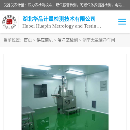
仪器仪表计量：压力表检测校准，燃气报警检测，可燃气体探测器检测，电磁流量计检测校准，明渠流量计检测，千斤顶检测标定，仪器校准，量具校准，仪表检测，仪器检测，计量设备校准；洁净室检测：洁净度检测，洁净厂房检测，无尘洁净室检测，悬浮粒子检测，*过滤器检测；安全阀校验：安全阀校验，安全阀检验，安全阀检测，安全阀年检，安全阀校正，安全阀校准；
湖北华品计量检测技术有限公司
Hubei Huapin Metrology and Testing Technology Co. , Ltd.
当前位置：
首页
>
供应商机
>
洁净室检测
> 湖南无尘洁净车间
仪器仪表计量
洁净室检测
安全阀校验
计量设备校准
设备检测
可燃气体探测器
压力表校准