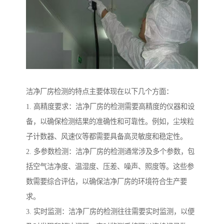
洁净厂房检测的特点主要体现在以下几个方面：
1. 高精度要求：洁净厂房的检测需要高精度的仪器和设
备，以确保检测结果的准确性和可靠性。例如，尘埃粒
子计数器、风速仪等都需要具备高灵敏度和稳定性。
2. 多参数检测：洁净厂房的检测通常涉及多个参数，包
括空气洁净度、温湿度、压差、噪声、照度等。这些参
数需要综合评估，以确保洁净厂房的环境符合生产要
求。
3. 实时监测：洁净厂房的检测往往需要实时监测，以便