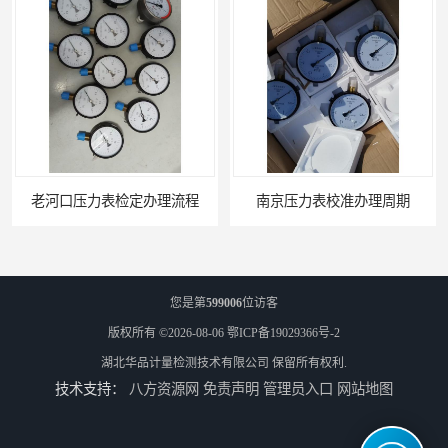
老河口压力表检定办理流程
南京压力表校准办理周期
您是第
599006
位访客
版权所有 ©2026-08-06
鄂ICP备19029366号-2
湖北华品计量检测技术有限公司
保留所有权利.
技术支持：
八方资源网
免责声明
管理员入口
网站地图