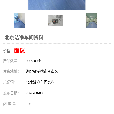
北京洁净车间资料
面议
价格：
产品数量：
9999.00个
发货地址：
湖北省孝感市孝南区
关键词：
北京洁净车间资料
发布日期：
2026-08-09
阅 读 量：
108