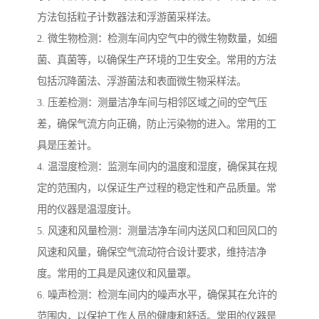
方法包括粒子计数器法和浮游菌采样法。
2. 微生物检测：检测车间内空气中的微生物数量，如细
菌、真菌等，以确保生产环境的卫生安全。常用的方法
包括沉降菌法、浮游菌法和表面微生物采样法。
3. 压差检测：测量洁净车间与相邻区域之间的空气压
差，确保气流方向正确，防止污染物的进入。常用的工
具是压差计。
4. 温湿度检测：监测车间内的温度和湿度，确保其在规
定的范围内，以保证生产过程的稳定性和产品质量。常
用的仪器是温湿度计。
5. 风速和风量检测：测量洁净车间内送风口和回风口的
风速和风量，确保空气流动符合设计要求，维持洁净
度。常用的工具是风速仪和风量罩。
6. 噪声检测：检测车间内的噪声水平，确保其在允许的
范围内，以保护工作人员的健康和舒适。常用的仪器是