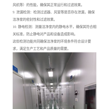
风机等）的性能，确保其正常运行和过滤效果。
9. 泄漏检测：检测过滤器、风管等是否存在泄漏，确保
洁净室的密封性和过滤效果。
10. 静电检测：测量洁净室内的静电水平，确保其符合相
关标准，防止静电对产品和设备造成影响。
这些检测功能共同确保洁净室的环境条件符合设计要
求，满足生产工艺和产品质量的需要。