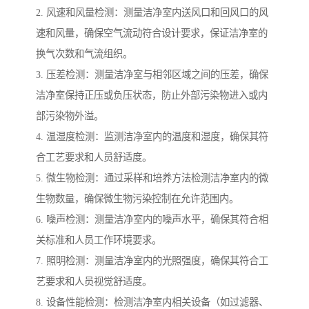
2. 风速和风量检测：测量洁净室内送风口和回风口的风
速和风量，确保空气流动符合设计要求，保证洁净室的
换气次数和气流组织。
3. 压差检测：测量洁净室与相邻区域之间的压差，确保
洁净室保持正压或负压状态，防止外部污染物进入或内
部污染物外溢。
4. 温湿度检测：监测洁净室内的温度和湿度，确保其符
合工艺要求和人员舒适度。
5. 微生物检测：通过采样和培养方法检测洁净室内的微
生物数量，确保微生物污染控制在允许范围内。
6. 噪声检测：测量洁净室内的噪声水平，确保其符合相
关标准和人员工作环境要求。
7. 照明检测：测量洁净室内的光照强度，确保其符合工
艺要求和人员视觉舒适度。
8. 设备性能检测：检测洁净室内相关设备（如过滤器、