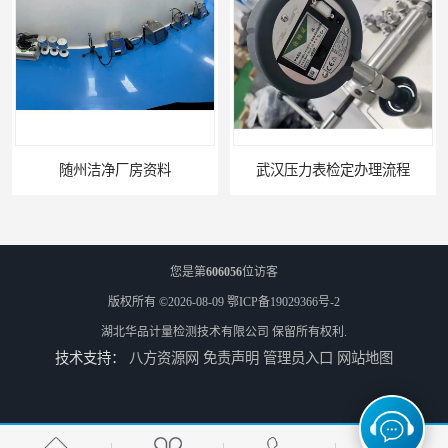
武汉压力表检定办理流程
老河口压力表检定办理流程
您是第
606056
位访客
版权所有 ©2026-08-09
鄂ICP备19029366号-2
湖北华品计量检测技术有限公司
保留所有权利.
技术支持：
八方资源网
免责声明
管理员入口
网站地图
南京压力表校准办理周期
宜昌安全阀检验办理资料