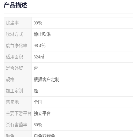
产品描述
除尘率
99％
吹淋方式
静止吹淋
废气净化率
98.4％
适用面积
324㎡
是否外贸
否
规格
根据客户定制
加工定制
是
售卖地
全国
主要下游平台
独立平台
杀有害菌率
80％
颜色
白色或绿色