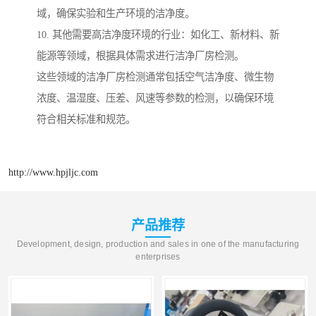
域，确保实验和生产环境的洁净度。
10. 其他需要高洁净度环境的行业：如化工、新材料、新
能源等领域，根据具体需求进行洁净厂房检测。
这些领域的洁净厂房检测通常包括空气洁净度、微生物
浓度、温湿度、压差、风速等参数的检测，以确保环境
符合相关标准和规范。
http://www.hpjljc.com
产品推荐
Development, design, production and sales in one of the manufacturing
enterprises