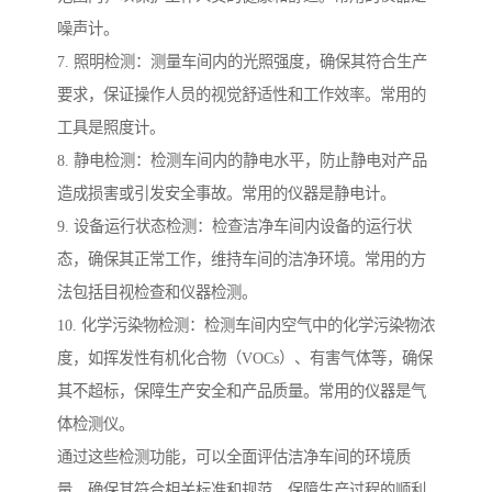
噪声计。
7. 照明检测：测量车间内的光照强度，确保其符合生产
要求，保证操作人员的视觉舒适性和工作效率。常用的
工具是照度计。
8. 静电检测：检测车间内的静电水平，防止静电对产品
造成损害或引发安全事故。常用的仪器是静电计。
9. 设备运行状态检测：检查洁净车间内设备的运行状
态，确保其正常工作，维持车间的洁净环境。常用的方
法包括目视检查和仪器检测。
10. 化学污染物检测：检测车间内空气中的化学污染物浓
度，如挥发性有机化合物（VOCs）、有害气体等，确保
其不超标，保障生产安全和产品质量。常用的仪器是气
体检测仪。
通过这些检测功能，可以全面评估洁净车间的环境质
量，确保其符合相关标准和规范，保障生产过程的顺利