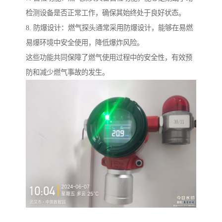
检测设备是否正常工作，确保其始终处于良好状态。
8. 防爆设计：燃气探头通常采用防爆设计，能够在易燃
易爆环境中安全使用，降低爆炸风险。
这些功能共同保障了燃气使用过程中的安全性，有效预
防和减少燃气事故的发生。