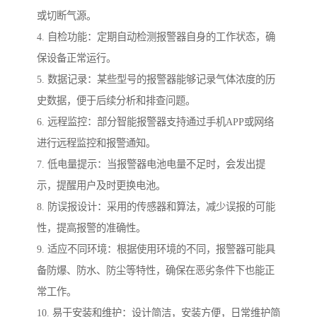
或切断气源。
4. 自检功能：定期自动检测报警器自身的工作状态，确
保设备正常运行。
5. 数据记录：某些型号的报警器能够记录气体浓度的历
史数据，便于后续分析和排查问题。
6. 远程监控：部分智能报警器支持通过手机APP或网络
进行远程监控和报警通知。
7. 低电量提示：当报警器电池电量不足时，会发出提
示，提醒用户及时更换电池。
8. 防误报设计：采用的传感器和算法，减少误报的可能
性，提高报警的准确性。
9. 适应不同环境：根据使用环境的不同，报警器可能具
备防爆、防水、防尘等特性，确保在恶劣条件下也能正
常工作。
10. 易于安装和维护：设计简洁，安装方便，日常维护简