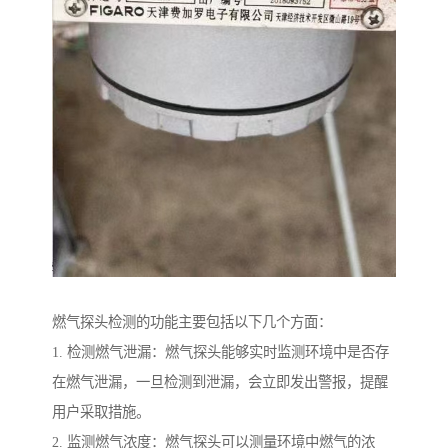
燃气探头检测的功能主要包括以下几个方面：
1. 检测燃气泄漏：燃气探头能够实时监测环境中是否存
在燃气泄漏，一旦检测到泄漏，会立即发出警报，提醒
用户采取措施。
2. 监测燃气浓度：燃气探头可以测量环境中燃气的浓