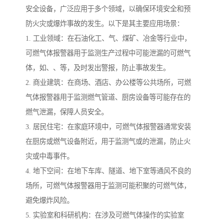
安全设备，广泛应用于多个领域，以确保环境安全和预
防火灾或爆炸事故的发生。以下是其主要应用场景：
1. 工业领域：在石油化工、气、煤矿、冶金等行业中，
可燃气体报警器用于监测生产过程中可能泄漏的可燃气
体，如、、等，及时发出警报，防止事故发生。
2. 商业建筑：在商场、酒店、办公楼等公共场所，可燃
气体报警器用于监测燃气管道、厨房设备等可能存在的
燃气泄漏，保障人员安全。
3. 居民住宅：在家庭环境中，可燃气体报警器通常安装
在厨房或燃气设备附近，用于监测气或的泄漏，防止火
灾或中毒事件。
4. 地下空间：在地下车库、隧道、地下室等通风不良的
场所，可燃气体报警器用于监测可能积聚的可燃气体，
避免爆炸风险。
5. 实验室和科研机构：在涉及可燃气体操作的实验室