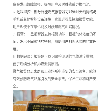
备会发出故障警报，提醒用户及时维修或更换电池。
6. 远程监控：部分智能燃气报警器可以通过无线网络与
手机或其他智能设备连接，实现远程监控和报警功能，
用户即使不在家也能及时获知燃气泄漏情况。
7. 报警：一些报警器支持报警功能，根据气体浓度的不
同，发出不同级别的警报，帮助用户判断危险的严重程
度。
8. 数据记录：报警器可以记录检测到的气体浓度数据，
便于后续分析和排查泄漏原因。
燃气报警器是家庭和工业场所中重要的安全设备，能够
有效预防燃气泄漏引发的安全事故，保障生命和财产安
全。