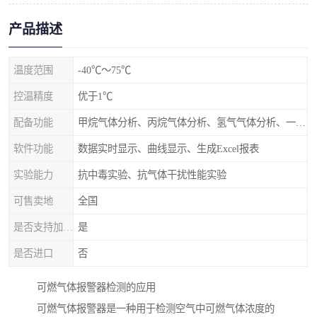
产品描述
温度范围
-40℃～75℃
控温精度
优于1℃
配备功能
甲烷气体分析、丙烷气体分析、氢气气体分析、一氧化碳气体分析接口
软件功能
数据实时显示、曲线显示、生成Excel报表
实验能力
抗中毒实验、抗气体干扰性能实验
可售卖地
全国
是否支持加工定制
是
是否进口
否
可燃气体报警器检测的应用
可燃气体报警器是一种用于检测空气中可燃气体浓度的