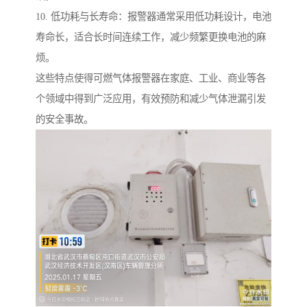
10. 低功耗与长寿命：报警器通常采用低功耗设计，电池
寿命长，适合长时间连续工作，减少频繁更换电池的麻
烦。
这些特点使得可燃气体报警器在家庭、工业、商业等各
个领域中得到广泛应用，有效预防和减少气体泄漏引发
的安全事故。