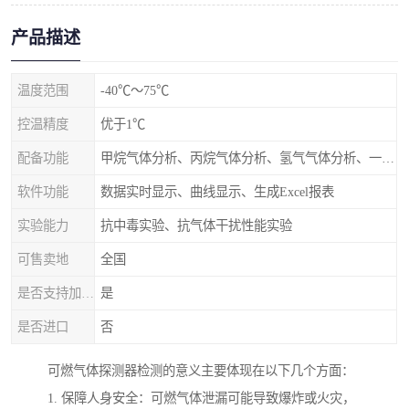
产品描述
温度范围
-40℃～75℃
控温精度
优于1℃
配备功能
甲烷气体分析、丙烷气体分析、氢气气体分析、一氧化碳气体分析接口
软件功能
数据实时显示、曲线显示、生成Excel报表
实验能力
抗中毒实验、抗气体干扰性能实验
可售卖地
全国
是否支持加工定制
是
是否进口
否
可燃气体探测器检测的意义主要体现在以下几个方面：
1. 保障人身安全：可燃气体泄漏可能导致爆炸或火灾，