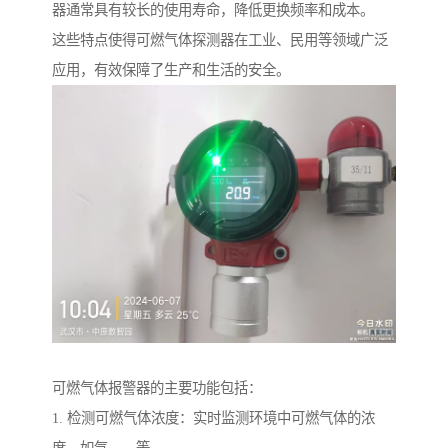
器通常具有较长的使用寿命，降低更换频率和成本。
这些特点使得可燃气体探测器在工业、民用等领域广泛
应用，有效保障了生产和生活的安全。
可燃气体报警器的主要功能包括：
1. 检测可燃气体浓度：实时监测环境中可燃气体的浓