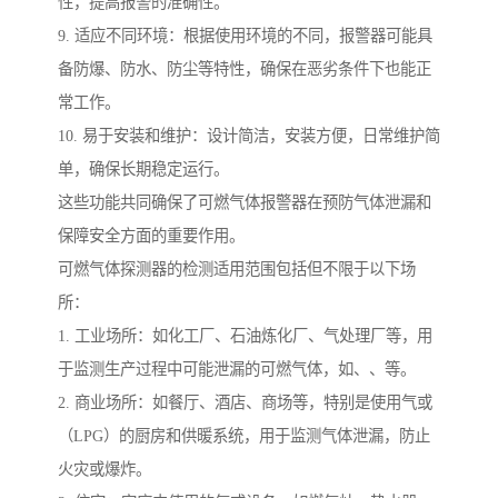
性，提高报警的准确性。
9. 适应不同环境：根据使用环境的不同，报警器可能具
备防爆、防水、防尘等特性，确保在恶劣条件下也能正
常工作。
10. 易于安装和维护：设计简洁，安装方便，日常维护简
单，确保长期稳定运行。
这些功能共同确保了可燃气体报警器在预防气体泄漏和
保障安全方面的重要作用。
可燃气体探测器的检测适用范围包括但不限于以下场
所：
1. 工业场所：如化工厂、石油炼化厂、气处理厂等，用
于监测生产过程中可能泄漏的可燃气体，如、、等。
2. 商业场所：如餐厅、酒店、商场等，特别是使用气或
（LPG）的厨房和供暖系统，用于监测气体泄漏，防止
火灾或爆炸。