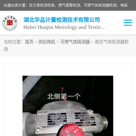
仪器仪表计量：压力表检测校准，燃气报警检测，可燃气体探测器检测，电磁流量计检测校准，明渠流量计检测，千斤顶检测标定，仪器校准，量具校准，仪表检测，仪器检测，计量设备校准；洁净室检测：洁净度检测，洁净厂房检测，无尘洁净室检测，悬浮粒子检测，*过滤器检测；安全阀校验：安全阀校验，安全阀检验，安全阀检测，安全阀年检，安全阀校正，安全阀校准；
湖北华品计量检测技术有限公司
Hubei Huapin Metrology and Testing Technology Co. , Ltd.
当前位置：
首页
>
供应商机
>
可燃气体探测器
> 南京气体探测器检
测
仪器仪表计量
洁净室检测
安全阀校验
计量设备校准
设备检测
可燃气体探测器
压力表校准