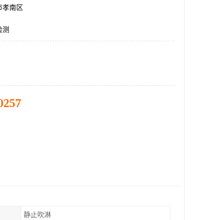
市孝南区
检测
0257
静止吹淋