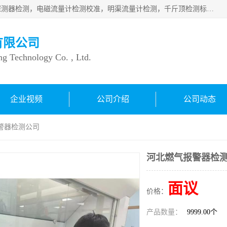
仪器仪表计量：压力表检测校准，燃气报警检测，可燃气体探测器检测，电磁流量计检测校准，明渠流量计检测，千斤顶检测标定，仪器校准，量具校准，仪表检测，仪器检测，计量设备校准；洁净室检测：洁净度检测，洁净厂房检测，无尘洁净室检测，悬浮粒子检测，*过滤器检测；安全阀校验：安全阀校验，安全阀检验，安全阀检测，安全阀年检，安全阀校正，安全阀校准；
有限公司
ng Technology Co. , Ltd.
企业视频
公司介绍
公司动态
警器检测公司
河北燃气报警器检
面议
价格：
产品数量：
9999.00个