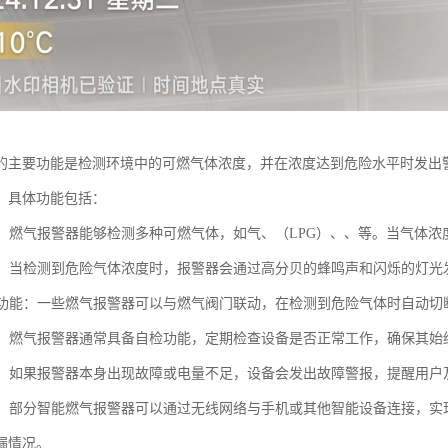
的主要功能是检测环境中的可燃气体浓度，并在浓度达到危险水平时发出
。具体功能包括：
检测：燃气报警器能够检测多种可燃气体，如气、（LPG）、、等。当气体
报警：当检测到危险气体浓度时，报警器会通过高分贝的蜂鸣声和闪烁的灯
切断功能：一些燃气报警器可以与燃气阀门联动，在检测到危险气体时自动
功能：燃气报警器通常具备自检功能，定期检查设备是否正常工作，确保其
报警：如果报警器本身出现故障或电量不足，设备会发出故障警报，提醒用
监控：部分智能燃气报警器可以通过无线网络与手机或其他智能设备连接，
漏情况。