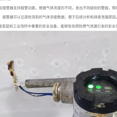
：一些报警器支持报警功能，根据气体浓度的不同，发出不同级别的警报，
记录：报警器可以记录检测到的气体浓度数据，便于后续分析和排查泄漏原因
是家庭和工业场所中重要的安全设备，能够有效预防燃气泄漏引发的安全