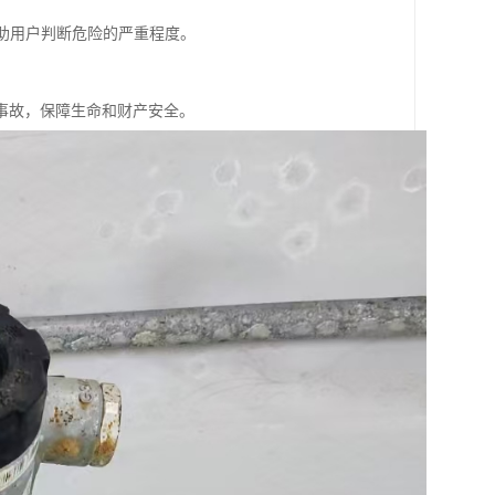
帮助用户判断危险的严重程度。
。
事故，保障生命和财产安全。