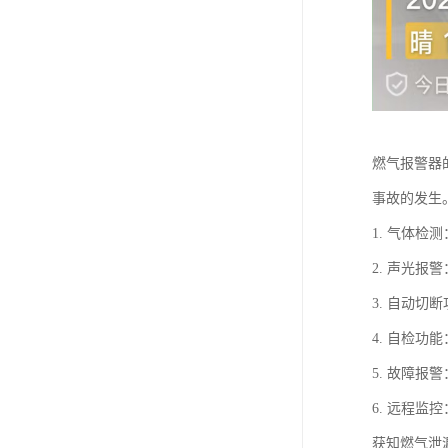
燃气报警器
事故的发生
1. 气体
2. 声光
3. 自动
4. 自检
5. 故障
6. 远程
获知燃气泄