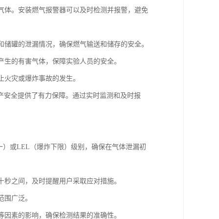
性气体。安装燃气报警器可以及时检测并报警，避免
道和储罐的泄漏情况，确保燃气输送和储存的安全。
能产生的有害气体，保障实验人员的安全。
防止火灾或爆炸事故的发生。
产安全提供了有力保障。通过实时监测和及时报
一）或LEL（爆炸下限）级别，确保在气体泄漏初
几十秒之间，及时提醒用户采取应对措施。
范围广泛。
度等因素的影响，确保检测结果的准确性。