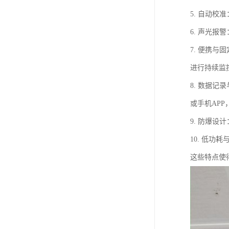
5. 自动
6. 声光
7. 便携
进行持续监
8. 数据
或手机AP
9. 防爆
10. 低
这些特点使