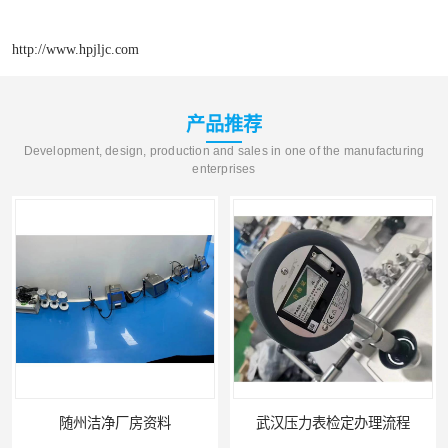
http://www.hpjljc.com
产品推荐
Development, design, production and sales in one of the manufacturing
enterprises
武汉压力表检定办理流程
老河口压力表检定办理流程