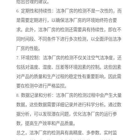
给出合理的建议。
6. 定期性和持续性：洁净厂房的检测不是一次性的，而
是需要定期进行，以确保洁净厂房的环境始终符合要
求。此外，洁净厂房的检测还需要具有持续性，即在不
同时间段、不同条件下进行多次检测，以全面评估洁净
厂房的性能。
7. 环境控制：洁净厂房的检测不仅关注空气洁净度，还
包括对温度、湿度、压差等环境因素的控制。这些因素
对产品的质量和生产过程的稳定性有重要影响，因此需
要在检测中进行严格监控。
8. 数据记录和分析：洁净厂房的检测过程中会产生大量
数据，这些数据需要详细记录并进行科学分析。通过数
据分析，可以发现潜在问题，优化洁净厂房的运行参
数，提高生产效率和产品质量。
总之，洁净厂房的检测具有高精度、多参数、实时监