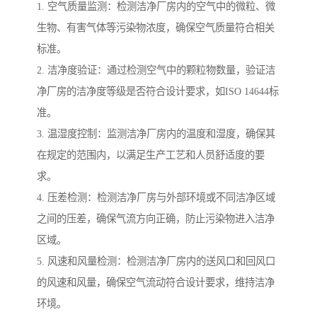
1. 空气质量监测：检测洁净厂房内的空气中的微粒、微
生物、有害气体等污染物浓度，确保空气质量符合相关
标准。
2. 洁净度验证：通过检测空气中的颗粒物数量，验证洁
净厂房的洁净度等级是否符合设计要求，如ISO 14644标
准。
3. 温湿度控制：监测洁净厂房内的温度和湿度，确保其
在规定的范围内，以满足生产工艺和人员舒适度的要
求。
4. 压差检测：检测洁净厂房与外部环境或不同洁净区域
之间的压差，确保气流方向正确，防止污染物进入洁净
区域。
5. 风速和风量检测：检测洁净厂房内的送风口和回风口
的风速和风量，确保空气流动符合设计要求，维持洁净
环境。