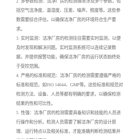
2. 多参数检测：洁净厂房的检测通常涉及多个参数，包
括空气洁净度、温湿度、压差、噪声、照度等。这些参
数需要综合评估，以确保洁净厂房的环境符合生产要
求。
3. 实时监测：洁净厂房的检测往往需要实时监测，以便
及时发现和解决问题。实时监测系统可以连续记录数
据，并提供报警功能，确保洁净厂房的运行状态始终处
于受控范围。
4. 严格的标准和规范：洁净厂房的检测需要遵循严格的
标准和规范，如ISO 14644、GMP等。这些标准和规范对
检测方法、设备、人员等都有明确的要求，以确保检测
结果的性和可比性。
5. 性强：洁净厂房的检测需要具备知识和技能的人员进
行操作和分析。检测人员需要了解洁净厂房的设计原
理、运行特点以及相关标准，才能准确判断检测结果并