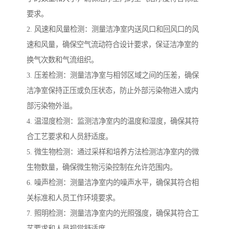
要求。
2. 风速和风量检测：测量洁净室内送风口和回风口的风
速和风量，确保空气流动符合设计要求，保证洁净室的
换气次数和气流组织。
3. 压差检测：测量洁净室与相邻区域之间的压差，确保
洁净室保持正压或负压状态，防止外部污染物进入或内
部污染物外溢。
4. 温湿度检测：监测洁净室内的温度和湿度，确保其符
合工艺要求和人员舒适度。
5. 微生物检测：通过采样和培养方法检测洁净室内的微
生物数量，确保微生物污染控制在允许范围内。
6. 噪声检测：测量洁净室内的噪声水平，确保其符合相
关标准和人员工作环境要求。
7. 照明检测：测量洁净室内的光照强度，确保其符合工
艺要求和人员视觉舒适度。