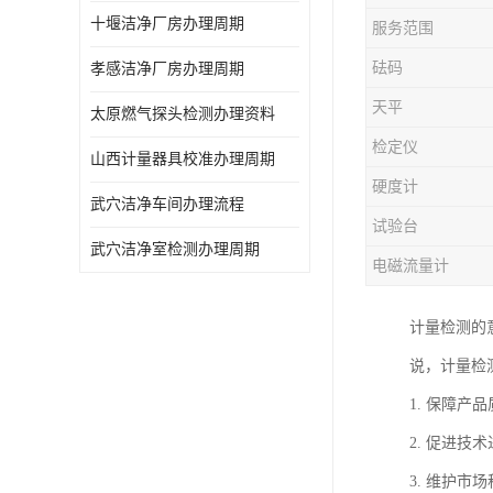
十堰洁净厂房办理周期
服务范围
砝码
孝感洁净厂房办理周期
天平
太原燃气探头检测办理资料
检定仪
山西计量器具校准办理周期
硬度计
武穴洁净车间办理流程
试验台
武穴洁净室检测办理周期
电磁流量计
计量检测的
说，计量检
1. 保障
2. 促进
3. 维护