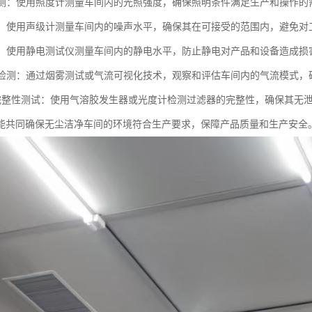
度检测：使用照度计测量车间内的光照强度，确保照明条件满足生产和操作的
检测：使用声级计测量车间内的噪声水平，确保其在可接受的范围内，避免
检测：使用静电测试仪测量车间内的静电水平，防止静电对产品和设备造成损
流型检测：通过烟雾测试或气流可视化技术，观察和评估车间内的气流模式
滤器完整性测试：使用气溶胶发生器或光度计检测过滤器的完整性，确保其无
能共同确保无尘洁净车间的环境符合生产要求，保障产品质量和生产安全