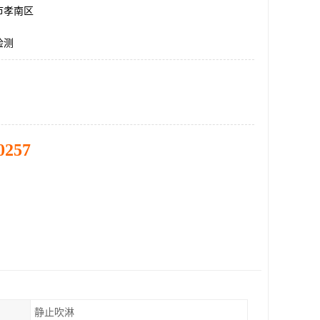
市孝南区
检测
0257
静止吹淋