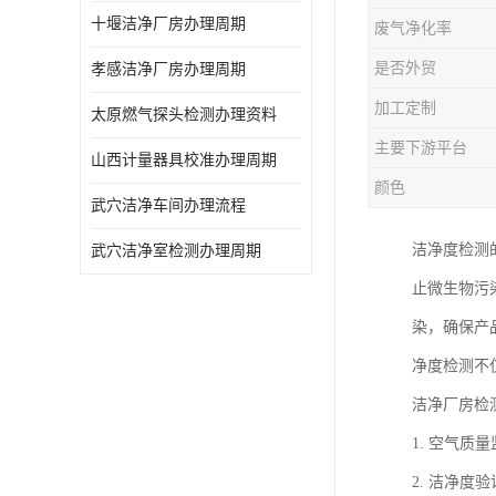
十堰洁净厂房办理周期
废气净化率
是否外贸
孝感洁净厂房办理周期
加工定制
太原燃气探头检测办理资料
主要下游平台
山西计量器具校准办理周期
颜色
武穴洁净车间办理流程
洁净度检测
武穴洁净室检测办理周期
止微生物污
染，确保产
净度检测不
洁净厂房检
1. 空气
2. 洁净度