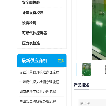
安全阀校验
计量设备校准
设备检测
可燃气体探测器
压力表校准
最新供应商机
更多
赤壁计量器具校准办理流程
十堰燃气探头检测办理流程
产品描述
湖南洁净度检测办理流程
中山安全阀校验办理流程
除尘率