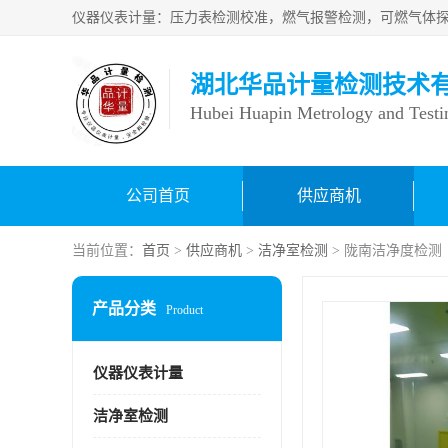
湖北华品计量检测技术
Hubei Huapin Metrology and Testi
公司首页
供应商机
当前位置：
首页
>
供应商机
>
洁净室检测
> 陇南洁净度检测
产品分类
Product
仪器仪表计量
洁净室检测