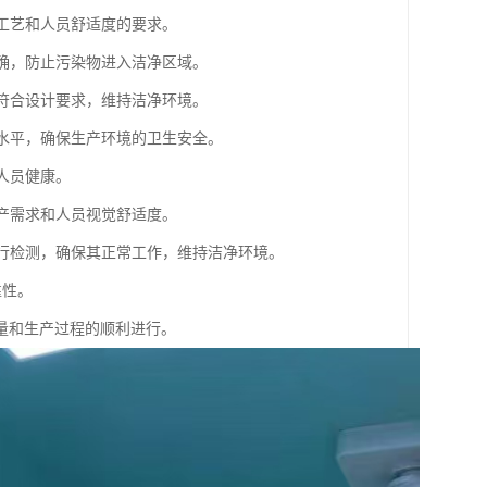
产工艺和人员舒适度的要求。
正确，防止污染物进入洁净区域。
动符合设计要求，维持洁净环境。
染水平，确保生产环境的卫生安全。
人员健康。
生产需求和人员视觉舒适度。
进行检测，确保其正常工作，维持洁净环境。
靠性。
量和生产过程的顺利进行。