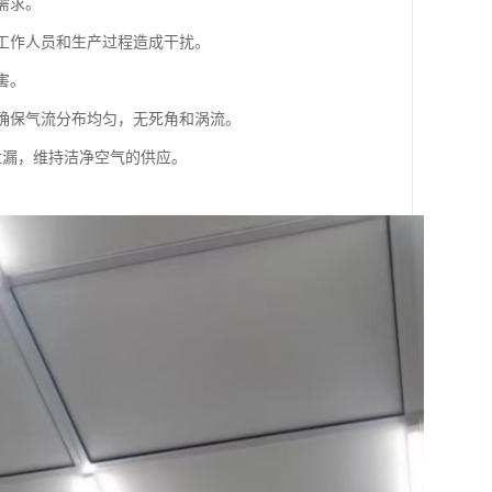
需求。
对工作人员和生产过程造成干扰。
害。
，确保气流分布均匀，无死角和涡流。
泄漏，维持洁净空气的供应。
。