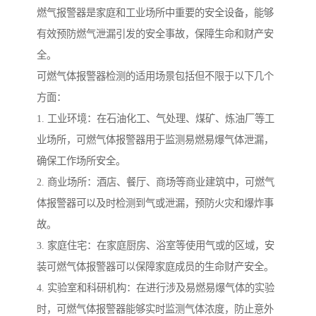
燃气报警器是家庭和工业场所中重要的安全设备，能够
有效预防燃气泄漏引发的安全事故，保障生命和财产安
全。
可燃气体报警器检测的适用场景包括但不限于以下几个
方面：
1. 工业环境：在石油化工、气处理、煤矿、炼油厂等工
业场所，可燃气体报警器用于监测易燃易爆气体泄漏，
确保工作场所安全。
2. 商业场所：酒店、餐厅、商场等商业建筑中，可燃气
体报警器可以及时检测到气或泄漏，预防火灾和爆炸事
故。
3. 家庭住宅：在家庭厨房、浴室等使用气或的区域，安
装可燃气体报警器可以保障家庭成员的生命财产安全。
4. 实验室和科研机构：在进行涉及易燃易爆气体的实验
时，可燃气体报警器能够实时监测气体浓度，防止意外