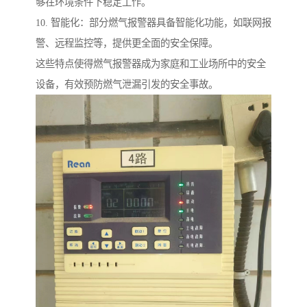
够在环境条件下稳定工作。
10. 智能化：部分燃气报警器具备智能化功能，如联网报
警、远程监控等，提供更全面的安全保障。
这些特点使得燃气报警器成为家庭和工业场所中的安全
设备，有效预防燃气泄漏引发的安全事故。