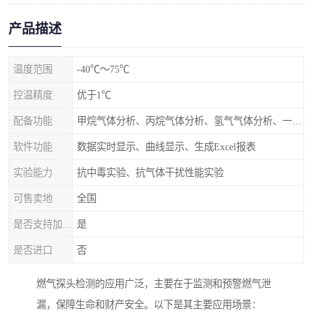
产品描述
温度范围
-40℃～75℃
控温精度
优于1℃
配备功能
甲烷气体分析、丙烷气体分析、氢气气体分析、一氧化碳气体分析接口
软件功能
数据实时显示、曲线显示、生成Excel报表
实验能力
抗中毒实验、抗气体干扰性能实验
可售卖地
全国
是否支持加工定制
是
是否进口
否
燃气探头检测的应用广泛，主要在于监测和预警燃气泄
漏，保障生命和财产安全。以下是其主要应用场景：