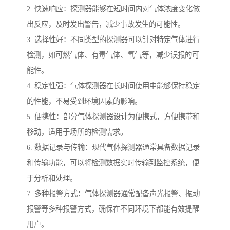
2. 快速响应：探测器能够在短时间内对气体浓度变化做
出反应，及时发出警告，减少事故发生的可能性。
3. 选择性好：不同类型的探测器可以针对特定气体进行
检测，如可燃气体、有毒气体、氧气等，减少误报的可
能性。
4. 稳定性强：气体探测器在长时间使用中能够保持稳定
的性能，不易受到环境因素的影响。
5. 便携性：部分气体探测器设计为便携式，方便携带和
移动，适用于场所的检测需求。
6. 数据记录与传输：现代气体探测器通常具备数据记录
和传输功能，可以将检测数据实时传输到监控系统，便
于分析和处理。
7. 多种报警方式：气体探测器通常配备声光报警、振动
报警等多种报警方式，确保在不同环境下都能有效提醒
用户。