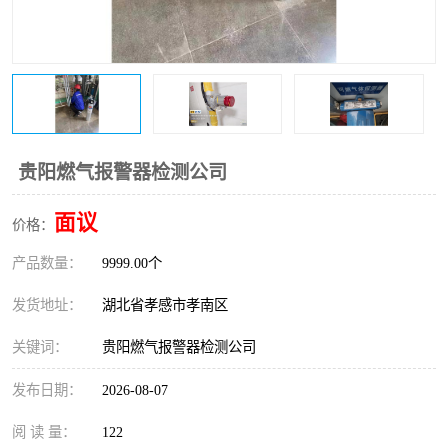
贵阳燃气报警器检测公司
面议
价格：
产品数量：
9999.00个
发货地址：
湖北省孝感市孝南区
关键词：
贵阳燃气报警器检测公司
发布日期：
2026-08-07
阅 读 量：
122