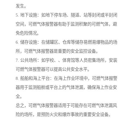
发生。
5. 地下设施：如地下停车场、隧道、站等封闭或半封闭
空间，可燃气体报警器有助于监测积聚的可燃气体，避
免危险情况。
6. 储存设施：在储罐区、仓库等储存易燃易爆物品的场
所，可燃气体报警器是重要的安全监控设备。
7. 公共场所：如学校、、体育馆等人员密集场所，安装
可燃气体报警器可以提高公共安全水平。
8. 船舶和海上平台：在海上作业环境中，可燃气体报警
器用于监测船舱或平台上的气体泄漏，确保海上作业安
全。
总之，可燃气体报警器适用于可能存在可燃气体泄漏风
险的场所，是预防火灾和爆炸事故的重要安全设备。