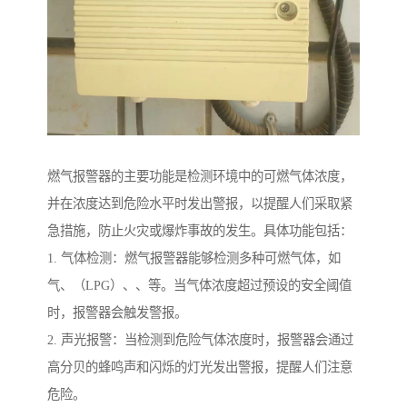
燃气报警器的主要功能是检测环境中的可燃气体浓度，
并在浓度达到危险水平时发出警报，以提醒人们采取紧
急措施，防止火灾或爆炸事故的发生。具体功能包括：
1. 气体检测：燃气报警器能够检测多种可燃气体，如
气、（LPG）、、等。当气体浓度超过预设的安全阈值
时，报警器会触发警报。
2. 声光报警：当检测到危险气体浓度时，报警器会通过
高分贝的蜂鸣声和闪烁的灯光发出警报，提醒人们注意
危险。