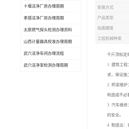
十堰洁净厂房办理周期
安装方式
产品类型
孝感洁净厂房办理周期
齿面硬度
太原燃气探头检测办理资料
工程机械种类
山西计量器具校准办理周期
武穴洁净车间办理流程
千斤顶标定
1. 建筑
武穴洁净室检测办理周期
求，保证施
2. 桥梁
构造成不必
3. 汽车
的安全。
4. 制造