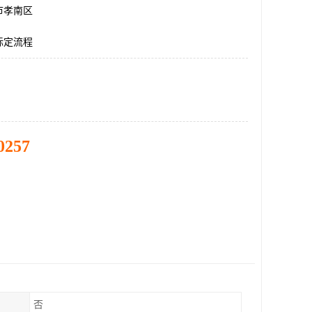
市孝南区
标定流程
0257
否