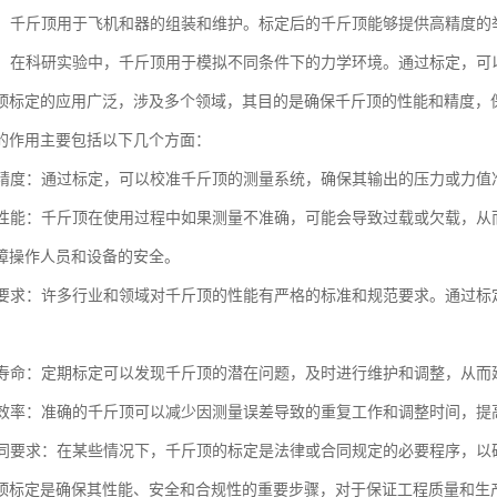
领域，千斤顶用于飞机和器的组装和维护。标定后的千斤顶能够提供高精度
实验：在科研实验中，千斤顶用于模拟不同条件下的力学环境。通过标定，
顶标定的应用广泛，涉及多个领域，其目的是确保千斤顶的性能和精度，
的作用主要包括以下几个方面：
测量精度：通过标定，可以校准千斤顶的测量系统，确保其输出的压力或力
安全性能：千斤顶在使用过程中如果测量不准确，可能会导致过载或欠载，
障操作人员和设备的安全。
标准要求：许多行业和领域对千斤顶的性能有严格的标准和规范要求。通过
使用寿命：定期标定可以发现千斤顶的潜在问题，及时进行维护和调整，从
工作效率：准确的千斤顶可以减少因测量误差导致的重复工作和调整时间，
和合同要求：在某些情况下，千斤顶的标定是法律或合同规定的必要程序，
顶标定是确保其性能、安全和合规性的重要步骤，对于保证工程质量和生