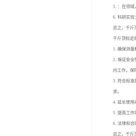
5. ：在
6. 科研
总之，千斤
千斤顶标定
1. 确保
2. 保证
内工作，保
3. 符合
求。
4. 延长
5. 提高
6. 法律
总之，千斤