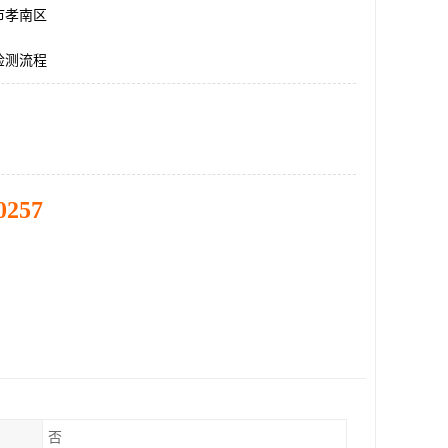
市孝南区
检测流程
0257
否