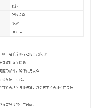
张拉
张拉设备
4KW
300mm
。以下是千斤顶标定的主要应用：
误差导致的安全隐患。
有问题的部件，确保使用安全。
延长其使用寿命。
千斤顶符合相关行业标准，避免因不符合标准而导致
障或误差导致的停工时间。