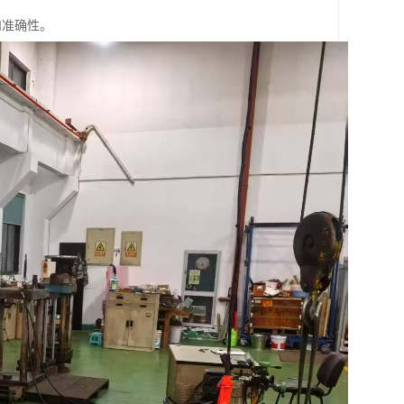
和准确性。