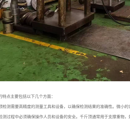
的特点主要包括以下几个方面：
千斤顶检测需要高精度的测量工具和设备，以确保检测结果的准确性。微小
性：检测过程中必须确保操作人员和设备的安全。千斤顶通常用于支撑重物