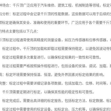
于多种场合：千斤顶广泛应用于汽车维修、建筑工程、机械制造等领域，标
记录与分析：标定过程中会记录千斤顶的性能数据，这些数据可以用于后续
顶标定是确保其安全、准确和使用的重要环节，广泛应用于各个需要千斤
的特点主要包括以下几点：
：千斤顶标定过程通常使用高精度的测量设备，如压力传感器和位移传感器
性好：标定过程中，千斤顶的加载和卸载过程需要保持稳定，以避免因波动导
性强：标定过程需要多次重复进行，以确保标定结果的一致性和可靠性。
规范：标定过程需要严格按照操作规程进行，包括设备的安装、调试、加载
要求高：标定环境需要保持恒温、恒湿，避免外界因素对标定结果的影响。
记录完整：标定过程中需要详细记录各项数据，包括加载力、位移、时间等
周期：千斤顶需要定期进行标定，以确保其性能的稳定性和可靠性。
报告：标定完成后，需要出具详细的标定报告，包括标定方法、标定数据、
设备：标定过程中需要使用的标定设备，如标定台、压力机等，以确保标定的