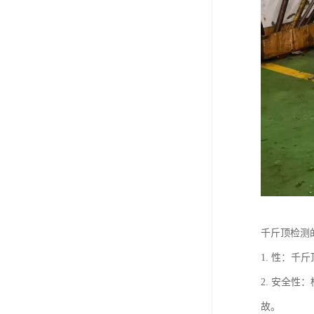
千斤顶检测
1. 性：
2. 安全
故。