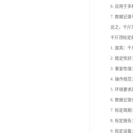
6. 应用
7. 数据
总之，千斤
千斤顶标定
1. 度高
2. 稳定
3. 重复
4. 操作
5. 环境
6. 数据
7. 标定
8. 标定
9. 标定