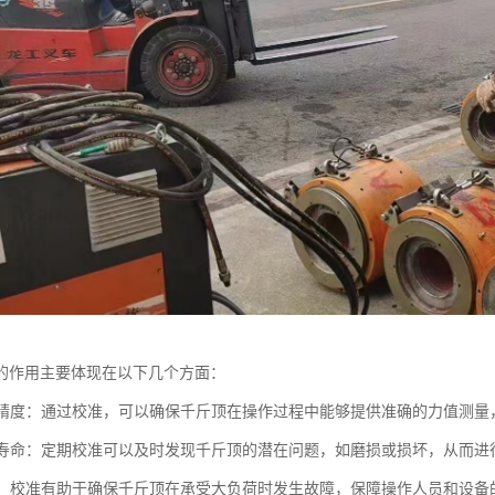
的作用主要体现在以下几个方面：
测量精度：通过校准，可以确保千斤顶在操作过程中能够提供准确的力值测
使用寿命：定期校准可以及时发现千斤顶的潜在问题，如磨损或损坏，从而
安全：校准有助于确保千斤顶在承受大负荷时发生故障，保障操作人员和设备