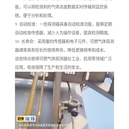
能，可以将检测到的气体浓度数据实时传输到监控系
统，便于分析和处理。
9. 自动校准：一些探测器具备自动校准功能，能够定期
自动校准传感器，减少人为操作误差，提高检测精度。
10. 长寿命：采用量的传感器和电子元件，可燃气体探测
器通常具有较长的使用寿命，降低更换频率和成本。
这些特点使得可燃气体探测器在工业、民用等领域广泛
应用，有效保障了生产和生活的安全。