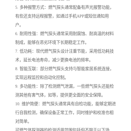
5. 多种报警方式：燃气探头通常配备有声光报警功能，
有些还支持远程报警，如通过手机APP或短信通知用
户。
6. 耐用性强：燃气探头通常采用耐腐蚀、耐高温的材料
制成，能够在恶劣环境下长期稳定工作。
7. 低功耗：现代燃气探头设计注重节能，采用低功耗技
术，延长电池寿命，减少更换电池的频率。
8. 智能互联：部分燃气探头支持与智能家居系统连接，
实现远程监控和自动化控制。
9. 多功能性：除了检测燃气泄漏，一些燃气探头还能检
测其他有害气体，如等，提供更全面的安全保障。
10. 维护简便：燃气探头通常具有自检功能，能够定期进
行自我检测，确保设备正常工作，同时维护和校准也相
对简单。
可燃气体探测器的检测适用范围包括但不限于以下场