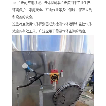
10. 广泛的应用领域：气体探测器广泛应用于工业生产、
环境保护、家庭安全、矿山作业等多个领域，保障人员
和设备的安全。
这些特点使得气体探测器成为检测气体泄漏和监控气体
浓度的有效工具，广泛应用于需要气体监测的场合。