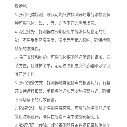
取措施。
3. 多种气体检测：现代可燃气体探测器通常能够检测多
种可燃气体，如、、等，适应不同的应用场景。
4. 稳定性好：探测器在长期使用中能够保持稳定的性
能，不易受到环境温度、湿度等因素的影响，确保检测
结果的准确性。
5. 易于安装和维护：可燃气体探测器通常设计紧凑，安
装方便，且维护简单，定期校准和更换传感器即可保证
其正常工作。
6. 多种报警方式：探测器通常配备声光报警功能，有些
还支持远程报警、手机短信通知等多种报警方式，确保
不同场景下的有效预警。
7. 防爆设计：针对易燃易爆环境，可燃气体探测器通常
采用防爆设计，确保在危险环境中也能安全使用。
8. 数据记录与传输：部分探测器具备数据记录和传输功