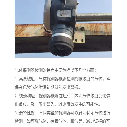
气体探测器检测的特点主要包括以下几个方面：
1. 高灵敏度：气体探测器能够检测到低浓度的气体，确
保在危险气体泄漏初期就能发出警报。
2. 快速响应：探测器能够在短时间内对气体浓度变化做
出反应，及时发出警告，减少事故发生的可能性。
3. 选择性好：不同类型的探测器可以针对特定气体进行
检测，如可燃气体、有毒气体、氧气等，减少误报的可