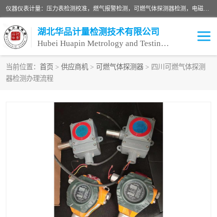
仪器仪表计量：压力表检测校准，燃气报警检测，可燃气体探测器检测，电磁流量计检测校准，明渠流量计检测，千斤顶检测标定，仪器校准，量具校准，仪表检测，仪器检测，计量设备校准；洁净室检测：洁净度检测，洁净厂房检测，无尘洁净室检测，悬浮粒子检测，*过滤器检测；安全阀校验：安全阀校验，安全阀检验，安全阀检测，安全阀年检，安全阀校正，安全阀校准；
湖北华品计量检测技术有限公司
Hubei Huapin Metrology and Testing Technology Co. , Ltd.
当前位置：
首页
>
供应商机
>
可燃气体探测器
> 四川可燃气体探测
器检测办理流程
仪器仪表计量
洁净室检测
安全阀校验
计量设备校准
设备检测
可燃气体探测器
压力表校准