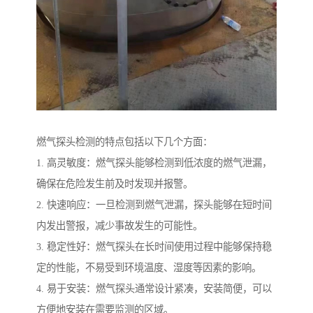
燃气探头检测的特点包括以下几个方面：
1. 高灵敏度：燃气探头能够检测到低浓度的燃气泄漏，
确保在危险发生前及时发现并报警。
2. 快速响应：一旦检测到燃气泄漏，探头能够在短时间
内发出警报，减少事故发生的可能性。
3. 稳定性好：燃气探头在长时间使用过程中能够保持稳
定的性能，不易受到环境温度、湿度等因素的影响。
4. 易于安装：燃气探头通常设计紧凑，安装简便，可以
方便地安装在需要监测的区域。