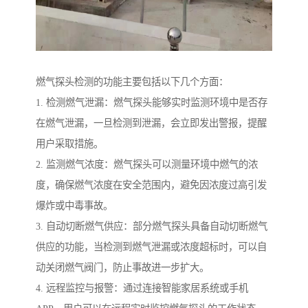
燃气探头检测的功能主要包括以下几个方面：
1. 检测燃气泄漏：燃气探头能够实时监测环境中是否存
在燃气泄漏，一旦检测到泄漏，会立即发出警报，提醒
用户采取措施。
2. 监测燃气浓度：燃气探头可以测量环境中燃气的浓
度，确保燃气浓度在安全范围内，避免因浓度过高引发
爆炸或中毒事故。
3. 自动切断燃气供应：部分燃气探头具备自动切断燃气
供应的功能，当检测到燃气泄漏或浓度超标时，可以自
动关闭燃气阀门，防止事故进一步扩大。
4. 远程监控与报警：通过连接智能家居系统或手机