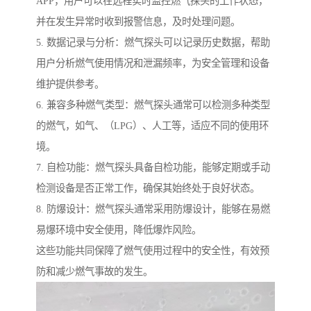
APP，用户可以在远程实时监控燃气探头的工作状态，
并在发生异常时收到报警信息，及时处理问题。
5. 数据记录与分析：燃气探头可以记录历史数据，帮助
用户分析燃气使用情况和泄漏频率，为安全管理和设备
维护提供参考。
6. 兼容多种燃气类型：燃气探头通常可以检测多种类型
的燃气，如气、（LPG）、人工等，适应不同的使用环
境。
7. 自检功能：燃气探头具备自检功能，能够定期或手动
检测设备是否正常工作，确保其始终处于良好状态。
8. 防爆设计：燃气探头通常采用防爆设计，能够在易燃
易爆环境中安全使用，降低爆炸风险。
这些功能共同保障了燃气使用过程中的安全性，有效预
防和减少燃气事故的发生。