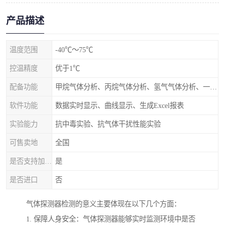
产品描述
温度范围
-40℃～75℃
控温精度
优于1℃
配备功能
甲烷气体分析、丙烷气体分析、氢气气体分析、一氧化碳气体分析接口
软件功能
数据实时显示、曲线显示、生成Excel报表
实验能力
抗中毒实验、抗气体干扰性能实验
可售卖地
全国
是否支持加工定制
是
是否进口
否
气体探测器检测的意义主要体现在以下几个方面：
1. 保障人身安全：气体探测器能够实时监测环境中是否