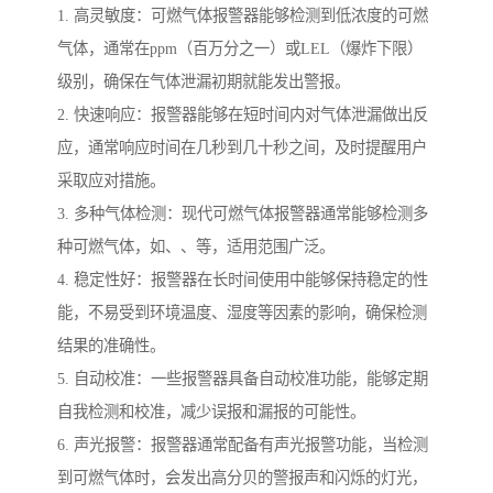
1. 高灵敏度：可燃气体报警器能够检测到低浓度的可燃
气体，通常在ppm（百万分之一）或LEL（爆炸下限）
级别，确保在气体泄漏初期就能发出警报。
2. 快速响应：报警器能够在短时间内对气体泄漏做出反
应，通常响应时间在几秒到几十秒之间，及时提醒用户
采取应对措施。
3. 多种气体检测：现代可燃气体报警器通常能够检测多
种可燃气体，如、、等，适用范围广泛。
4. 稳定性好：报警器在长时间使用中能够保持稳定的性
能，不易受到环境温度、湿度等因素的影响，确保检测
结果的准确性。
5. 自动校准：一些报警器具备自动校准功能，能够定期
自我检测和校准，减少误报和漏报的可能性。
6. 声光报警：报警器通常配备有声光报警功能，当检测
到可燃气体时，会发出高分贝的警报声和闪烁的灯光，