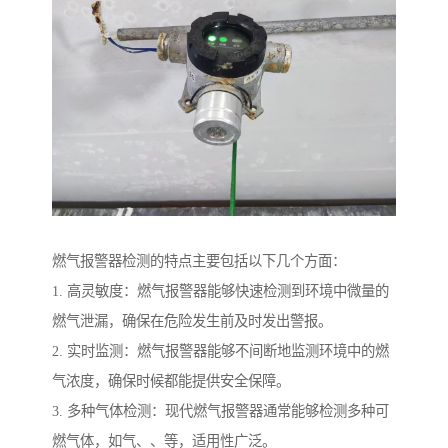
燃气报警器检测的特点主要包括以下几个方面：
1. 高灵敏度：燃气报警器能够快速检测到环境中微量的
燃气泄漏，确保在危险发生前及时发出警报。
2. 实时监测：燃气报警器能够不间断地监测环境中的燃
气浓度，确保时候都能提供安全保障。
3. 多种气体检测：现代燃气报警器通常能够检测多种可
燃气体，如气、、等，适用性广泛。