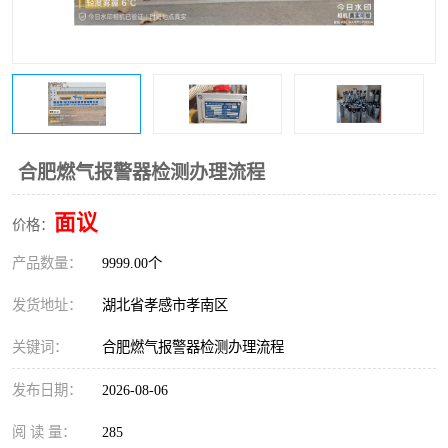
合肥燃气报警器检测办理流程
面议
价格：
产品数量：
9999.00个
发货地址：
湖北省孝感市孝南区
关键词：
合肥燃气报警器检测办理流程
发布日期：
2026-08-06
阅 读 量：
285