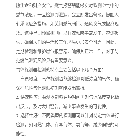
胁生命和财产安全。燃气报警器能够实时监测空气中的
燃气浓度，一旦检测到泄漏，会立即发出警报，提醒人
们采取应急措施，如关闭燃气阀门、通风换气或撤离现
场。这种早期预警机制可以有效预防事故发生，减少损
失，确保人们的生活和工作环境更加安全可靠。因此，
定期检测和维护燃气报警器，确保其正常工作，对于防
范燃气泄漏风险具有重要意义。
气体探测器检测的特点主要包括以下几个方面：
1. 高灵敏度：气体探测器能够检测到低浓度的气体，确
保在危险气体泄漏初期就能发出警报。
2. 快速响应：探测器能够在短时间内对气体浓度变化做
出反应，及时发出警告，减少事故发生的可能性。
3. 选择性好：不同类型的探测器可以针对特定气体进行
检测，如可燃气体、有毒气体、氧气等，减少误报的可
能性。