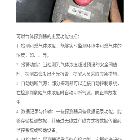
可燃气体探测器的主要功能包括：
1. 检测可燃气体浓度：能够实时监测环境中可燃气体的
浓度，如、、等。
2. 报警功能：当检测到气体浓度超过预设的安全阈值
时，探测器会发出声光报警，提醒人员采取应急措施。
3. 自动切断气源：部分探测器可以连接自动控制系统，
在检测到危险气体浓度时自动切断气源，防止事故发
生。
4. 数据记录与传输：一些探测器具备数据记录功能，能
够存储检测数据，并通过无线或有线方式将数据传输到
监控系统或移动设备。
5. 自检功能：探测器通常具备自检功能，定期检查设备