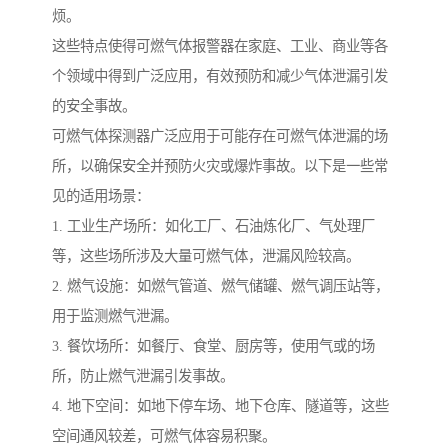
烦。
这些特点使得可燃气体报警器在家庭、工业、商业等各
个领域中得到广泛应用，有效预防和减少气体泄漏引发
的安全事故。
可燃气体探测器广泛应用于可能存在可燃气体泄漏的场
所，以确保安全并预防火灾或爆炸事故。以下是一些常
见的适用场景：
1. 工业生产场所：如化工厂、石油炼化厂、气处理厂
等，这些场所涉及大量可燃气体，泄漏风险较高。
2. 燃气设施：如燃气管道、燃气储罐、燃气调压站等，
用于监测燃气泄漏。
3. 餐饮场所：如餐厅、食堂、厨房等，使用气或的场
所，防止燃气泄漏引发事故。
4. 地下空间：如地下停车场、地下仓库、隧道等，这些
空间通风较差，可燃气体容易积聚。