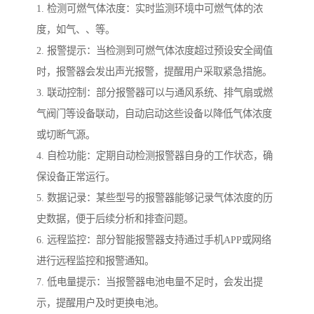
1. 检测可燃气体浓度：实时监测环境中可燃气体的浓
度，如气、、等。
2. 报警提示：当检测到可燃气体浓度超过预设安全阈值
时，报警器会发出声光报警，提醒用户采取紧急措施。
3. 联动控制：部分报警器可以与通风系统、排气扇或燃
气阀门等设备联动，自动启动这些设备以降低气体浓度
或切断气源。
4. 自检功能：定期自动检测报警器自身的工作状态，确
保设备正常运行。
5. 数据记录：某些型号的报警器能够记录气体浓度的历
史数据，便于后续分析和排查问题。
6. 远程监控：部分智能报警器支持通过手机APP或网络
进行远程监控和报警通知。
7. 低电量提示：当报警器电池电量不足时，会发出提
示，提醒用户及时更换电池。