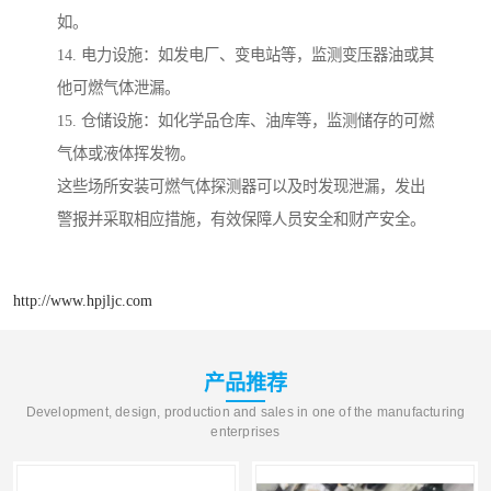
如。
14. 电力设施：如发电厂、变电站等，监测变压器油或其
他可燃气体泄漏。
15. 仓储设施：如化学品仓库、油库等，监测储存的可燃
气体或液体挥发物。
这些场所安装可燃气体探测器可以及时发现泄漏，发出
警报并采取相应措施，有效保障人员安全和财产安全。
http://www.hpjljc.com
产品推荐
Development, design, production and sales in one of the manufacturing
enterprises