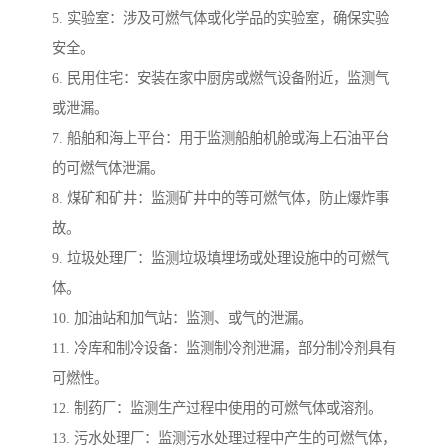
5. 实验室：涉及可燃气体或化学品的实验室，确保实验
安全。
6. 民用住宅：安装在家中厨房或燃气设备附近，监测气
或泄漏。
7. 船舶和海上平台：用于监测船舶机舱或海上石油平台
的可燃气体泄漏。
8. 煤矿和矿井：监测矿井中的等可燃气体，防止爆炸事
故。
9. 垃圾处理厂：监测垃圾填埋场或处理设施中的可燃气
体。
10. 加油站和加气站：监测、或气的泄漏。
11. 冷库和制冷设备：监测制冷剂泄漏，部分制冷剂具有
可燃性。
12. 制药厂：监测生产过程中使用的可燃气体或溶剂。
13. 污水处理厂：监测污水处理过程中产生的可燃气体，