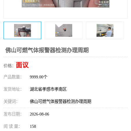
佛山可燃气体报警器检测办理周期
面议
价格：
产品数量：
9999.00个
发货地址：
湖北省孝感市孝南区
关键词：
佛山可燃气体报警器检测办理周期
发布日期：
2026-08-06
阅 读 量：
158