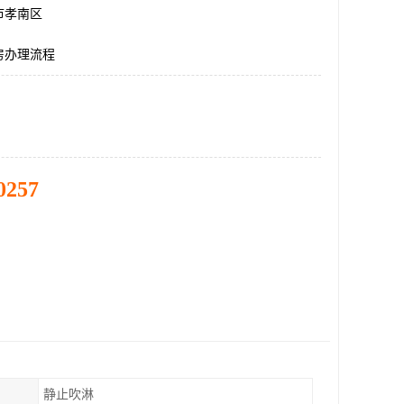
市孝南区
房办理流程
0257
静止吹淋