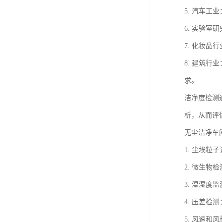
5. 汽车
6. 实验
7. 化妆
8. 建筑
求。
洁净度检测
析，从而评
无尘洁净车
1. 尘埃
2. 微生
3. 温湿
4. 压差
5. 风速