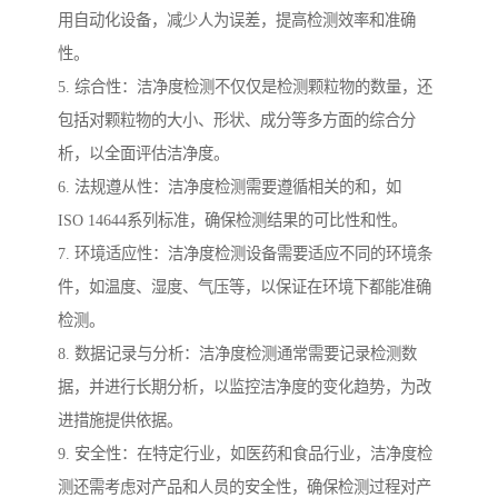
用自动化设备，减少人为误差，提高检测效率和准确
性。
5. 综合性：洁净度检测不仅仅是检测颗粒物的数量，还
包括对颗粒物的大小、形状、成分等多方面的综合分
析，以全面评估洁净度。
6. 法规遵从性：洁净度检测需要遵循相关的和，如
ISO 14644系列标准，确保检测结果的可比性和性。
7. 环境适应性：洁净度检测设备需要适应不同的环境条
件，如温度、湿度、气压等，以保证在环境下都能准确
检测。
8. 数据记录与分析：洁净度检测通常需要记录检测数
据，并进行长期分析，以监控洁净度的变化趋势，为改
进措施提供依据。
9. 安全性：在特定行业，如医药和食品行业，洁净度检
测还需考虑对产品和人员的安全性，确保检测过程对产