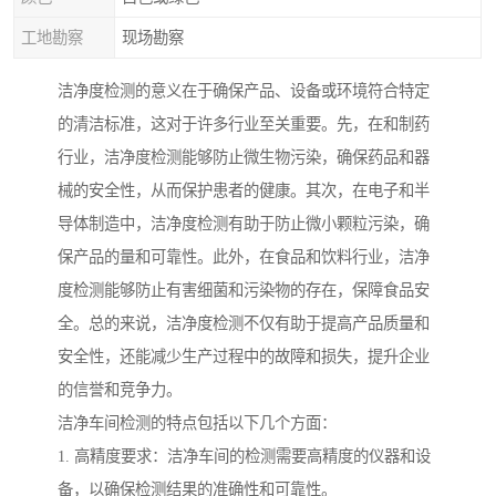
工地勘察
现场勘察
洁净度检测的意义在于确保产品、设备或环境符合特定
的清洁标准，这对于许多行业至关重要。先，在和制药
行业，洁净度检测能够防止微生物污染，确保药品和器
械的安全性，从而保护患者的健康。其次，在电子和半
导体制造中，洁净度检测有助于防止微小颗粒污染，确
保产品的量和可靠性。此外，在食品和饮料行业，洁净
度检测能够防止有害细菌和污染物的存在，保障食品安
全。总的来说，洁净度检测不仅有助于提高产品质量和
安全性，还能减少生产过程中的故障和损失，提升企业
的信誉和竞争力。
洁净车间检测的特点包括以下几个方面：
1. 高精度要求：洁净车间的检测需要高精度的仪器和设
备，以确保检测结果的准确性和可靠性。