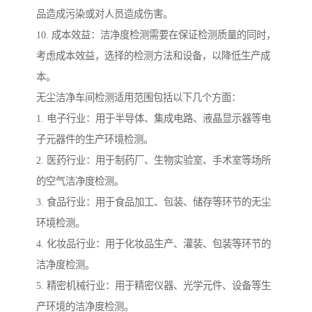
品造成污染或对人员造成伤害。
10. 成本效益：洁净度检测需要在保证检测质量的同时，
考虑成本效益，选择的检测方法和设备，以降低生产成
本。
无尘洁净车间检测适用范围包括以下几个方面：
1. 电子行业：用于半导体、集成电路、液晶显示器等电
子元器件的生产环境检测。
2. 医药行业：用于制药厂、生物实验室、手术室等场所
的空气洁净度检测。
3. 食品行业：用于食品加工、包装、储存等环节的无尘
环境检测。
4. 化妆品行业：用于化妆品生产、灌装、包装等环节的
洁净度检测。
5. 精密机械行业：用于精密仪器、光学元件、设备等生
产环境的洁净度检测。