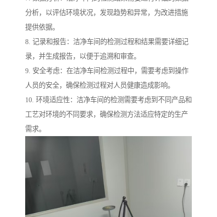
分析，以评估环境状况，发现趋势和异常，为改进措施
提供依据。
8. 记录和报告：洁净车间的检测过程和结果需要详细记
录，并生成报告，以便于追溯和审查。
9. 安全考虑：在洁净车间检测过程中，需要考虑到操作
人员的安全，确保检测过程对人员健康造成影响。
10. 环境适应性：洁净车间的检测需要考虑到不同产品和
工艺对环境的不同要求，确保检测方法适应特定的生产
需求。