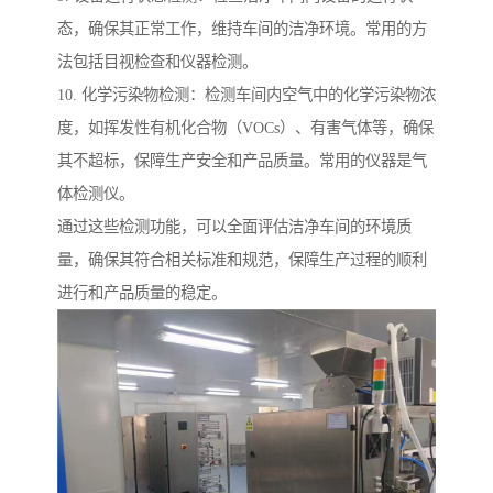
态，确保其正常工作，维持车间的洁净环境。常用的方
法包括目视检查和仪器检测。
10. 化学污染物检测：检测车间内空气中的化学污染物浓
度，如挥发性有机化合物（VOCs）、有害气体等，确保
其不超标，保障生产安全和产品质量。常用的仪器是气
体检测仪。
通过这些检测功能，可以全面评估洁净车间的环境质
量，确保其符合相关标准和规范，保障生产过程的顺利
进行和产品质量的稳定。