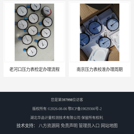
老河口压力表检定办理流程
南京压力表校准办理周期
您是第
597998
位访客
版权所有 ©2026-08-06
鄂ICP备19029366号-2
湖北华品计量检测技术有限公司
保留所有权利.
技术支持：
八方资源网
免责声明
管理员入口
网站地图