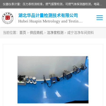
仪器仪表计量：压力表检测校准，燃气报警检测，可燃气体探测器检测，电磁流量计检测校准，明渠流量计检测，千斤顶检测标定，仪器校准，量具校准，仪表检测，仪器检测，计量设备校准；洁净室检测：洁净度检测，洁净厂房检测，无尘洁净室检测，悬浮粒子检测，*过滤器检测；安全阀校验：安全阀校验，安全阀检验，安全阀检测，安全阀年检，安全阀校正，安全阀校准；
湖北华品计量检测技术有限公司
Hubei Huapin Metrology and Testing Technology Co. , Ltd.
当前位置：
首页
>
供应商机
>
洁净室检测
> 咸宁洁净车间资料
仪器仪表计量
洁净室检测
安全阀校验
计量设备校准
设备检测
可燃气体探测器
压力表校准