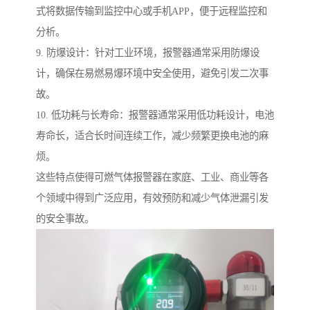
式将数据传输到监控中心或手机APP，便于远程监控和
分析。
9. 防爆设计：针对工业环境，报警器通常采用防爆设
计，确保在易燃易爆环境中安全使用，避免引发二次事
故。
10. 低功耗与长寿命：报警器通常采用低功耗设计，电池
寿命长，适合长时间连续工作，减少频繁更换电池的麻
烦。
这些特点使得可燃气体报警器在家庭、工业、商业等各
个领域中得到广泛应用，有效预防和减少气体泄漏引发
的安全事故。