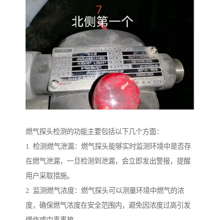
燃气探头检测的功能主要包括以下几个方面：
1. 检测燃气泄漏：燃气探头能够实时监测环境中是否存
在燃气泄漏，一旦检测到泄漏，会立即发出警报，提醒
用户采取措施。
2. 监测燃气浓度：燃气探头可以测量环境中燃气的浓
度，确保燃气浓度在安全范围内，避免因浓度过高引发
爆炸或中毒事故。