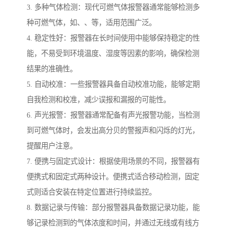
3. 多种气体检测：现代可燃气体报警器通常能够检测多
种可燃气体，如、、等，适用范围广泛。
4. 稳定性好：报警器在长时间使用中能够保持稳定的性
能，不易受到环境温度、湿度等因素的影响，确保检测
结果的准确性。
5. 自动校准：一些报警器具备自动校准功能，能够定期
自我检测和校准，减少误报和漏报的可能性。
6. 声光报警：报警器通常配备有声光报警功能，当检测
到可燃气体时，会发出高分贝的警报声和闪烁的灯光，
提醒用户注意。
7. 便携与固定式设计：根据使用场景的不同，报警器有
便携式和固定式两种设计。便携式适合移动检测，固定
式则适合安装在特定位置进行持续监控。
8. 数据记录与传输：部分报警器具备数据记录功能，能
够记录检测到的气体浓度和时间，并通过无线或有线方