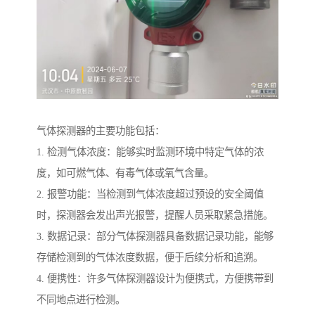
气体探测器的主要功能包括：
1. 检测气体浓度：能够实时监测环境中特定气体的浓
度，如可燃气体、有毒气体或氧气含量。
2. 报警功能：当检测到气体浓度超过预设的安全阈值
时，探测器会发出声光报警，提醒人员采取紧急措施。
3. 数据记录：部分气体探测器具备数据记录功能，能够
存储检测到的气体浓度数据，便于后续分析和追溯。
4. 便携性：许多气体探测器设计为便携式，方便携带到
不同地点进行检测。