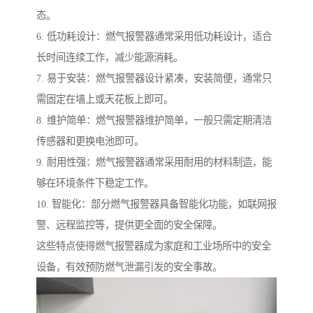
态。
6. 低功耗设计：燃气报警器通常采用低功耗设计，适合
长时间连续工作，减少能源消耗。
7. 易于安装：燃气报警器设计紧凑，安装简便，通常只
需固定在墙上或天花板上即可。
8. 维护简单：燃气报警器维护简单，一般只需定期清洁
传感器和更换电池即可。
9. 耐用性强：燃气报警器通常采用耐用的材料制造，能
够在环境条件下稳定工作。
10. 智能化：部分燃气报警器具备智能化功能，如联网报
警、远程监控等，提供更全面的安全保障。
这些特点使得燃气报警器成为家庭和工业场所中的安全
设备，有效预防燃气泄漏引发的安全事故。