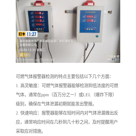
可燃气体报警器检测的特点主要包括以下几个方面：
1. 高灵敏度：可燃气体报警器能够检测到低浓度的可燃
气体，通常在ppm（百万分之一）或LEL（爆炸下限）
级别，确保在气体泄漏初期就能发出警报。
2. 快速响应：报警器能够在短时间内对气体泄漏做出反
应，通常响应时间在几秒到几十秒之间，及时提醒用户
采取应对措施。