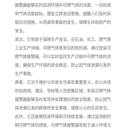
报警器能够实时监测环境中可燃气体的浓度，一旦检测
到气体浓度超标，便会立即发出警报，提醒人们及时采
取应对措施，从而避免事故的发生，保障生命和财产的
安全。
其次，它有助于保障生产安全。在石油、化工、燃气等
工业生产领域，可燃气体是常见的危险源。通过安装可
燃气体报警器，可以实时监控生产过程中可燃气体的浓
度，确保生产环境的安全稳定，防止因气体泄漏引发的
生产事故。
再者，它对于维护公共安全也具有重要意义。在公共场
所如商场、酒店、学校等人员密集区域，安装可燃气体
报警器能够及时发现并处理潜在的安全隐患，防止因气
体泄漏引发的群体性安全事故，保障公众的生命安全。
此外，它还能够促进环保和可持续发展。通过监测和控
制可燃气体的排放，可燃气体报警器有助于减少环境污