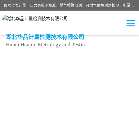
仪器仪表计量：压力表检测校准，燃气报警检测，可燃气体探测器检测，电磁流量计检测校准，明渠流量计检测，千斤顶检测标定，仪器校准，量具校准，仪表检测，仪器检测，计量设备校准；洁净室检测：洁净度检测，洁净厂房检测，无尘洁净室检测，悬浮粒子检测，*过滤器检测；安全阀校验：安全阀校验，安全阀检验，安全阀检测，安全阀年检，安全阀校正，安全阀校准；
湖北华品计量检测技术有限公司
Hubei Huapin Metrology and Testing Technology Co. , Ltd.