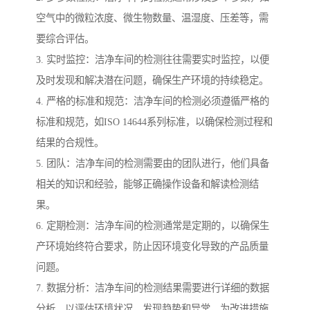
空气中的微粒浓度、微生物数量、温湿度、压差等，需
要综合评估。
3. 实时监控：洁净车间的检测往往需要实时监控，以便
及时发现和解决潜在问题，确保生产环境的持续稳定。
4. 严格的标准和规范：洁净车间的检测必须遵循严格的
标准和规范，如ISO 14644系列标准，以确保检测过程和
结果的合规性。
5. 团队：洁净车间的检测需要由的团队进行，他们具备
相关的知识和经验，能够正确操作设备和解读检测结
果。
6. 定期检测：洁净车间的检测通常是定期的，以确保生
产环境始终符合要求，防止因环境变化导致的产品质量
问题。
7. 数据分析：洁净车间的检测结果需要进行详细的数据
分析，以评估环境状况，发现趋势和异常，为改进措施