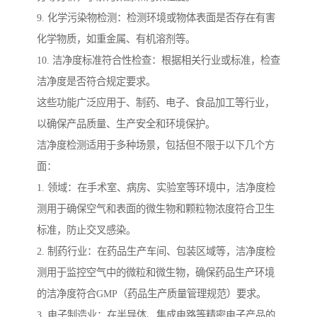
9. 化学污染物检测：检测环境或物体表面是否存在有害
化学物质，如重金属、有机溶剂等。
10. 洁净度标准符合性检查：根据相关行业或标准，检查
洁净度是否符合规定要求。
这些功能广泛应用于、制药、电子、食品加工等行业，
以确保产品质量、生产安全和环境保护。
洁净度检测适用于多种场景，包括但不限于以下几个方
面：
1. 领域：在手术室、病房、实验室等环境中，洁净度检
测用于确保空气和表面的微生物和颗粒物浓度符合卫生
标准，防止交叉感染。
2. 制药行业：在药品生产车间、包装区域等，洁净度检
测用于监控空气中的微粒和微生物，确保药品生产环境
的洁净度符合GMP（药品生产质量管理规范）要求。
3. 电子制造业：在半导体、集成电路等精密电子产品的