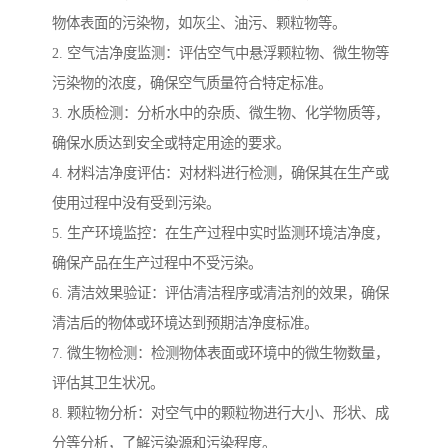
物体表面的污染物，如灰尘、油污、颗粒物等。
2. 空气洁净度监测：评估空气中悬浮颗粒物、微生物等
污染物的浓度，确保空气质量符合特定标准。
3. 水质检测：分析水中的杂质、微生物、化学物质等，
确保水质达到安全或特定用途的要求。
4. 材料洁净度评估：对材料进行检测，确保其在生产或
使用过程中没有受到污染。
5. 生产环境监控：在生产过程中实时监测环境洁净度，
确保产品在生产过程中不受污染。
6. 清洁效果验证：评估清洁程序或清洁剂的效果，确保
清洁后的物体或环境达到预期洁净度标准。
7. 微生物检测：检测物体表面或环境中的微生物数量，
评估其卫生状况。
8. 颗粒物分析：对空气中的颗粒物进行大小、形状、成
分等分析，了解污染源和污染程度。