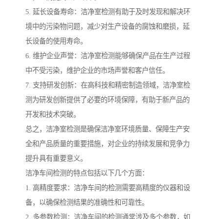
5. 延长设备寿命：洁净室检测有助于及时发现和解决环
境中的污染物问题，减少对生产设备的腐蚀和磨损，延
长设备的使用寿命。
6. 维护企业声誉：洁净室检测能够确保产品在生产过程
中不受污染，维护企业的市场声誉和客户信任。
7. 支持研发创新：在高科技和精密制造领域，洁净室检
测为研发创新提供了必要的环境保障，有助于新产品的
开发和技术突破。
总之，洁净室检测是确保洁净室环境质量、保障生产安
全和产品质量的重要措施，对企业的持续发展和竞争力
提升具有重要意义。
洁净车间检测的特点包括以下几个方面：
1. 高精度要求：洁净车间的检测需要高精度的仪器和设
备，以确保检测结果的准确性和可靠性。
2. 多参数检测：洁净车间的检测通常涉及多个参数，如