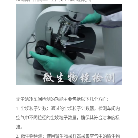
无尘洁净车间检测的功能主要包括以下几个方面：
1. 尘埃粒子计数：通过的尘埃粒子计数器，检测车间内
空气中不同粒径的尘埃粒子数量，确保其符合洁净度标
准。
2. 微生物检测：使用微生物采样器采集空气中的微生物