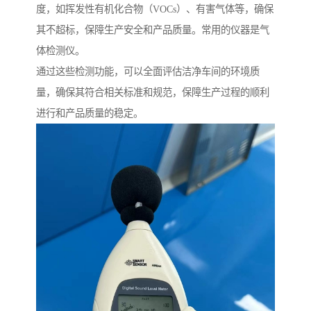
度，如挥发性有机化合物（VOCs）、有害气体等，确保
其不超标，保障生产安全和产品质量。常用的仪器是气
体检测仪。
通过这些检测功能，可以全面评估洁净车间的环境质
量，确保其符合相关标准和规范，保障生产过程的顺利
进行和产品质量的稳定。