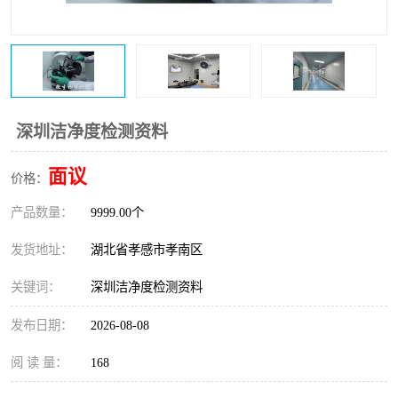
深圳洁净度检测资料
面议
价格：
产品数量：
9999.00个
发货地址：
湖北省孝感市孝南区
关键词：
深圳洁净度检测资料
发布日期：
2026-08-08
阅 读 量：
168