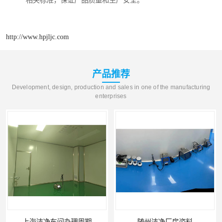
http://www.hpjljc.com
产品推荐
Development, design, production and sales in one of the manufacturing
enterprises
上海洁净车间办理周期
随州洁净厂房资料