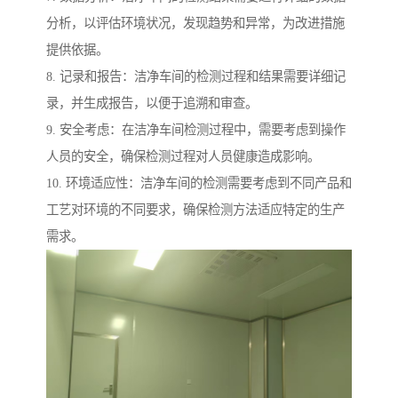
分析，以评估环境状况，发现趋势和异常，为改进措施
提供依据。
8. 记录和报告：洁净车间的检测过程和结果需要详细记
录，并生成报告，以便于追溯和审查。
9. 安全考虑：在洁净车间检测过程中，需要考虑到操作
人员的安全，确保检测过程对人员健康造成影响。
10. 环境适应性：洁净车间的检测需要考虑到不同产品和
工艺对环境的不同要求，确保检测方法适应特定的生产
需求。