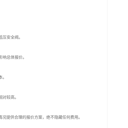
低压安全阀。
影响总体报价。
本。
相对较高。
情况提供合理的报价方案，绝不隐藏任何费用。