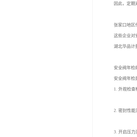
因此，定期
张家口地区
这些企业对
湖北华品计
安全阀年检
安全阀年检
1. 外观
2. 密封
3. 开启