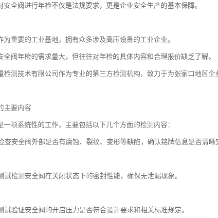
对安全阀进行年检不仅是法规要求，更是企业安全生产的基本保障。
作为重要的工业基地，拥有众多涉及高压设备的工业企业。
安全阀年检的需求量大，但往往对年检的具体内容和合理报价缺乏了解。
量检测技术有限公司作为专业的第三方检测机构，致力于为张家口地区企
的主要内容
是一项系统性的工作，主要包括以下几个方面的检测内容：
检查检查安全阀外部是否有腐蚀、裂纹、变形等缺陷，确认铭牌信息是否清晰
性能测试检测安全阀在关闭状态下的密封性能，确保无泄漏现象。
压力测试验证安全阀的开启压力是否符合设计要求和相关标准规定。