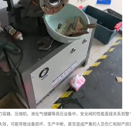
力容器、压缩机、液化气储罐等高压设备中，安全阀的性能直接关系到整
失效，可能导致设备损坏、生产中断，甚至造成严重的人员伤亡和财产损