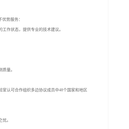
下优势服务：
阀的工作状态，提供专业的技术建议。
测质量。
验室认可合作组织多边协议成员中48个国家和地区
之忧。