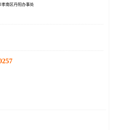
市孝南区丹阳办事处
0257