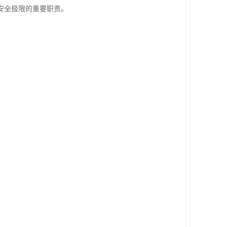
安全极限的重要职责。