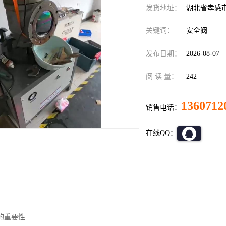
发货地址：
湖北省孝感
关键词：
安全阀
发布日期：
2026-08-07
阅 读 量：
242
1360712
销售电话：
在线QQ：
的重要性