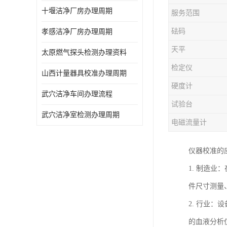
十堰洁净厂房办理周期
服务范围
砝码
孝感洁净厂房办理周期
天平
太原燃气探头检测办理资料
检定仪
山西计量器具校准办理周期
硬度计
武穴洁净车间办理流程
试验台
武穴洁净室检测办理周期
电磁流量计
仪器校准的
1. 制造
件尺寸测量
2. 行业
的血液分析