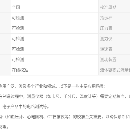
全国
校准周期
可检测
指示秤
可检测
压力表
可检测
测力仪
可检测
转速表
可检测
测功装置
在线校准
液体容积式流量
应用广泛，涉及多个行业和领域。以下是一些主要应用场景：
业：在制造过程中，测量仪器（如卡尺、千分尺、温度计等）需要定期校准
、电子产品中的电路测试等。
：设备（如血压计、心电图机、CT扫描仪等）的校准至关重要，以确保诊断
仪等。