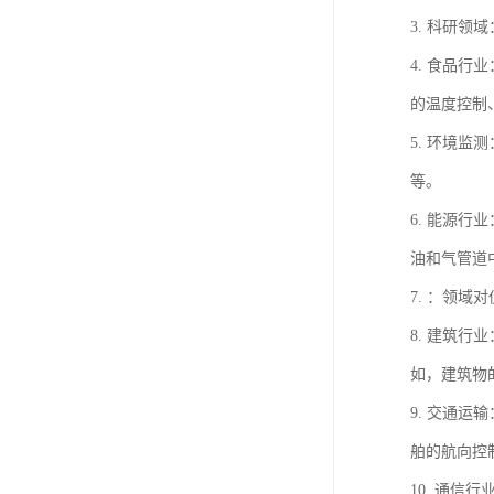
3. 科研
4. 食品
的温度控制
5. 环境
等。
6. 能源
油和气管道
7. ：领
8. 建筑
如，建筑物
9. 交通
舶的航向控
10. 通