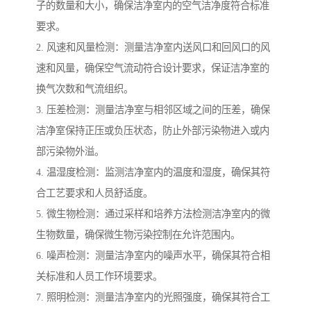
子的数量和大小，确保洁净室内的空气洁净度符合标准
要求。
2. 风速和风量检测：测量洁净室内送风口和回风口的风
速和风量，确保空气流动符合设计要求，保证洁净室的
换气次数和气流组织。
3. 压差检测：测量洁净室与相邻区域之间的压差，确保
洁净室保持正压或负压状态，防止外部污染物进入或内
部污染物外溢。
4. 温湿度检测：监测洁净室内的温度和湿度，确保其符
合工艺要求和人员舒适度。
5. 微生物检测：通过采样和培养方法检测洁净室内的微
生物数量，确保微生物污染控制在允许范围内。
6. 噪声检测：测量洁净室内的噪声水平，确保其符合相
关标准和人员工作环境要求。
7. 照明检测：测量洁净室内的光照强度，确保其符合工