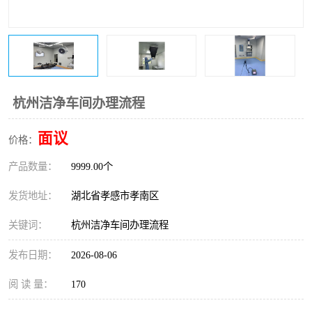
杭州洁净车间办理流程
面议
价格：
产品数量：
9999.00个
发货地址：
湖北省孝感市孝南区
关键词：
杭州洁净车间办理流程
发布日期：
2026-08-06
阅 读 量：
170