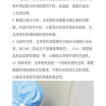
免外界因素对检测结果的干扰，如温度、湿度的波动、
人员流动等。
8. 数据记录与分析：洁净室检测需要详细记录检测数
据，并进行科学分析，以便及时发现环境变化趋势，为
洁净室的管理和维护提供依据。
9. 法规符合性：洁净室检测需要符合相关法规和行业标
准，如GMP（药品生产质量管理规范）、FDA（美国食
品药品监督管理局）等，以确保洁净室环境的合规性。
10. 持续改进：洁净室检测是一个持续改进的过程，需要
根据检测结果和实际需求，不断优化检测方法和流程，
以提高洁净室环境的质量和稳定性。