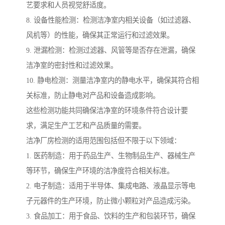
艺要求和人员视觉舒适度。
8. 设备性能检测：检测洁净室内相关设备（如过滤器、
风机等）的性能，确保其正常运行和过滤效果。
9. 泄漏检测：检测过滤器、风管等是否存在泄漏，确保
洁净室的密封性和过滤效果。
10. 静电检测：测量洁净室内的静电水平，确保其符合相
关标准，防止静电对产品和设备造成影响。
这些检测功能共同确保洁净室的环境条件符合设计要
求，满足生产工艺和产品质量的需要。
洁净厂房检测的适用范围包括但不限于以下领域：
1. 医药制造：用于药品生产、生物制品生产、器械生产
等环节，确保生产环境的洁净度符合相关标准。
2. 电子制造：适用于半导体、集成电路、液晶显示等电
子元器件的生产环境，防止微小颗粒对产品造成污染。
3. 食品加工：用于食品、饮料的生产和包装环节，确保