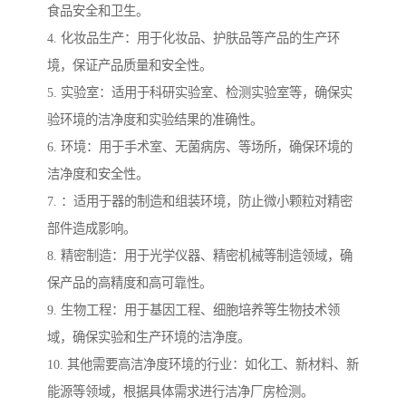
食品安全和卫生。
4. 化妆品生产：用于化妆品、护肤品等产品的生产环
境，保证产品质量和安全性。
5. 实验室：适用于科研实验室、检测实验室等，确保实
验环境的洁净度和实验结果的准确性。
6. 环境：用于手术室、无菌病房、等场所，确保环境的
洁净度和安全性。
7. ：适用于器的制造和组装环境，防止微小颗粒对精密
部件造成影响。
8. 精密制造：用于光学仪器、精密机械等制造领域，确
保产品的高精度和高可靠性。
9. 生物工程：用于基因工程、细胞培养等生物技术领
域，确保实验和生产环境的洁净度。
10. 其他需要高洁净度环境的行业：如化工、新材料、新
能源等领域，根据具体需求进行洁净厂房检测。