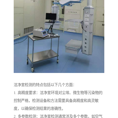
洁净室检测的特点包括以下几个方面：
1. 高精度要求：洁净室环境对尘埃、微生物等污染物的
控制严格，检测设备和方法需要具备高精度和高灵敏
度，以确保检测结果的准确性。
2. 多参数检测：洁净室检测通常涉及多个参数，如空气