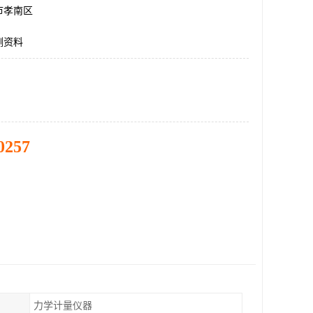
市孝南区
测资料
0257
力学计量仪器