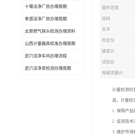
十堰洁净厂房办理周期
服务范围
砝码
孝感洁净厂房办理周期
天平
太原燃气探头检测办理资料
检定仪
山西计量器具校准办理周期
硬度计
武穴洁净车间办理流程
试验台
武穴洁净室检测办理周期
电磁流量计
计量检测的
说，计量检
1. 保障
2. 促进
3. 维护