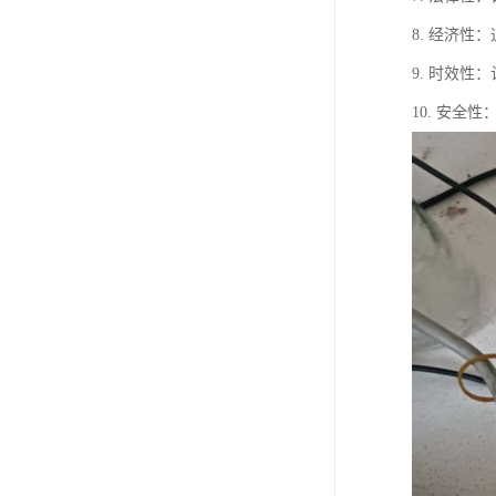
8. 经济
9. 时效
10. 安