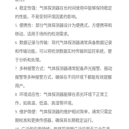
4. 稳定性强：气体探测器在长时间使用中能够保持稳定
的性能，不易受到环境因素的影响。
5. 便携性：部分气体探测器设计为便携式，方便携带和
移动，适用于场所的检测需求。
6. 数据记录与传输：现代气体探测器通常具备数据记录
和传输功能，可以将检测数据实时传输到监控系统，便
于分析和处理。
7. 多种报警方式：气体探测器通常配备声光报警、振动
报警等多种报警方式，确保在不同环境下都能有效提醒
用户。
8. 环境适应性：气体探测器能够在恶劣环境下正常工
作，如高温、低温、高湿等环境。
9. 维护简便：气体探测器的维护相对简单，通常只需定
期校准和更换传感器，确保其长期稳定运行。