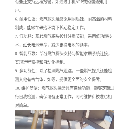
有些还支持远程报警，如通过手机APP或短信通知用
户。
6. 耐用性强：燃气探头通常采用耐腐蚀、耐高温的材料
制成，能够在恶劣环境下长期稳定工作。
7. 低功耗：现代燃气探头设计注重节能，采用低功耗技
术，延长电池寿命，减少更换电池的频率。
8. 智能互联：部分燃气探头支持与智能家居系统连接，
实现远程监控和自动化控制。
9. 多功能性：除了检测燃气泄漏，一些燃气探头还能检
测其他有害气体，如等，提供更全面的安全保障。
10. 维护简便：燃气探头通常具有自检功能，能够定期进
行自我检测，确保设备正常工作，同时维护和校准也相
对简单。