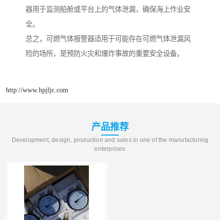
器用于监测船舱或平台上的气体泄漏，确保海上作业安
全。
总之，可燃气体报警器适用于可能存在可燃气体泄漏风
险的场所，是预防火灾和爆炸事故的重要安全设备。
http://www.hpjljc.com
产品推荐
Development, design, production and sales in one of the manufacturing
enterprises