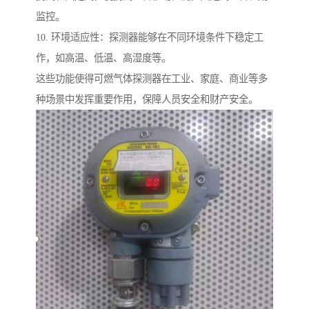
监控。
10. 环境适应性：探测器能够在不同环境条件下稳定工
作，如高温、低温、高湿度等。
这些功能使得可燃气体探测器在工业、家庭、商业等多
种场景中发挥重要作用，保障人员安全和财产安全。