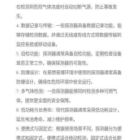
在检测到危险气体浓度时自动切断气源，防止事故发
生。
4. 数据记录与传输：一些探测器具备数据记录功能，能
够存储检测数据，并通过无线或有线方式将数据传输到
监控系统或移动设备。
5. 自检功能：探测器通常具备自检功能，定期检查设备
是否正常工作，确保探测器的可靠性。
6. 防爆设计：在易燃易爆环境中使用的探测器通常具备
防爆设计，确保在危险环境中安全运行。
7. 多气体检测：一些探测器能够同时检测多种可燃气
体，提供更全面的安全保障。
8. 低功耗与长寿命：现代探测器通常采用低功耗设计，
延长电池寿命，减少维护频率。
9. 便携式与固定式：根据使用场景不同，探测器分为便
携式和固定式，便携式适合移动检测，固定式适合长期