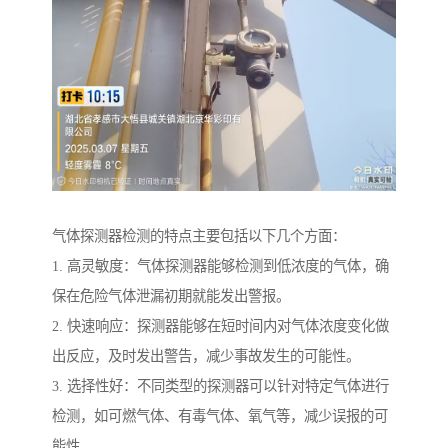
气体探测器检测的特点主要包括以下几个方面：
1. 高灵敏度：气体探测器能够检测到低浓度的气体，确
保在危险气体泄漏初期就能发出警报。
2. 快速响应：探测器能够在短时间内对气体浓度变化做
出反应，及时发出警告，减少事故发生的可能性。
3. 选择性好：不同类型的探测器可以针对特定气体进行
检测，如可燃气体、有毒气体、氧气等，减少误报的可
能性。