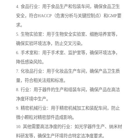
4. 食品行业：用于食品生产和包装车间，确保食品卫生
安全，符合HACCP（危害分析与关键控制点）和GMP要
求。
5. 生物实验室：用于生物安全实验室、细胞培养室等，
确保实验环境洁净，防止交叉污染。
6. 手术室和：用于手术室、监护室等，确保环境洁净，
降低感染风险。
7. 化妆品行业：用于化妆品生产车间，确保产品卫生质
量，符合相关法规和标准。
8. 行业：用于器件的生产和组装车间，确保产品在高洁
净度环境中生产。
9. 精密机械行业：用于精密机械加工和装配车间，防止
微小颗粒对精密部件造成影响。
10. 其他需要高洁净度的行业：如光学器件生产、纳米材
料研发等，确保生产环境符合特定洁净度要求。