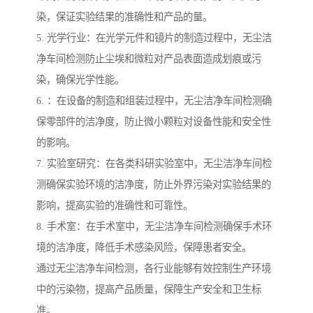
染，保证实验结果的准确性和产品的量。
5. 光学行业：在光学元件和镜片的制造过程中，无尘洁
净车间检测防止尘埃和微粒对产品表面造成划痕或污
染，确保光学性能。
6. ：在设备的制造和组装过程中，无尘洁净车间检测确
保零部件的洁净度，防止微小颗粒对设备性能和安全性
的影响。
7. 实验室研究：在各类科研实验室中，无尘洁净车间检
测确保实验环境的洁净度，防止外界污染对实验结果的
影响，提高实验的准确性和可靠性。
8. 手术室：在手术室中，无尘洁净车间检测确保手术环
境的洁净度，降低手术感染风险，保障患者安全。
通过无尘洁净车间检测，各行业能够有效控制生产环境
中的污染物，提高产品质量，保障生产安全和卫生标
准。