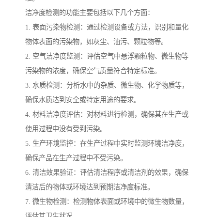
洁净度检测的功能主要包括以下几个方面：
1. 表面污染物检测：通过检测设备或方法，识别和量化
物体表面的污染物，如灰尘、油污、颗粒物等。
2. 空气洁净度监测：评估空气中悬浮颗粒物、微生物等
污染物的浓度，确保空气质量符合特定标准。
3. 水质检测：分析水中的杂质、微生物、化学物质等，
确保水质达到安全或特定用途的要求。
4. 材料洁净度评估：对材料进行检测，确保其在生产或
使用过程中没有受到污染。
5. 生产环境监控：在生产过程中实时监测环境洁净度，
确保产品在生产过程中不受污染。
6. 清洁效果验证：评估清洁程序或清洁剂的效果，确保
清洁后的物体或环境达到预期洁净度标准。
7. 微生物检测：检测物体表面或环境中的微生物数量，
评估其卫生状况。