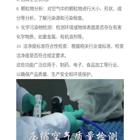
8. 颗粒物分析：对空气中的颗粒物进行大小、形状、成
分等分析，了解污染源和污染程度。
9. 化学污染物检测：检测环境或物体表面是否存在有害
化学物质，如重金属、有机溶剂等。
10. 洁净度标准符合性检查：根据相关行业或标准，检查
洁净度是否符合规定要求。
这些功能广泛应用于、制药、电子、食品加工等行业，
以确保产品质量、生产安全和环境保护。