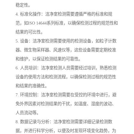
稳定性。
4. 标准化操作：洁净室检测需要遵循严格的标准和规
范，如ISO 14644系列标准，以确保检测过程的规范性和
结果的可比性。
5. 设备：洁净室检测需要使用的检测设备，如粒子计数
器、微生物采样器、风速仪等，这些设备需要定期校准
和维护，以保证检测结果的可靠性。
6. 人员培训：洁净室检测人员需要经过培训，熟悉检测
设备的使用方法和检测流程，以确保检测过程的规范性
和结果的准确性。
7. 环境控制：洁净室检测需要在受控的环境中进行，避
免外界因素对检测结果的干扰，如温度、湿度的波动、
人员流动等。
8. 数据记录与分析：洁净室检测需要详细记录检测数
据，并进行科学分析，以便及时发现环境变化趋势，为