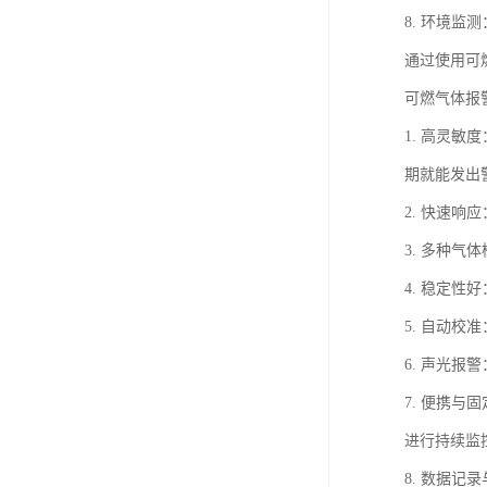
8. 环境
通过使用可
可燃气体报
1. 高灵
期就能发出
2. 快速
3. 多种
4. 稳定
5. 自动
6. 声光
7. 便携
进行持续监
8. 数据