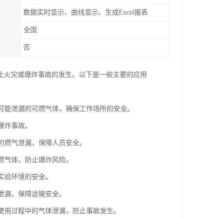
数据实时显示、曲线显示、生成Excel报表
全国
否
止火灾或爆炸事故的发生。以下是一些主要的应用
中可能泄漏的可燃气体，确保工作场所的安全。
爆炸事故。
域的燃气泄漏，保障人员安全。
可燃气体，防止爆炸风险。
实验环境的安全。
的泄漏，保障运输安全。
和使用过程中的气体泄漏，防止事故发生。