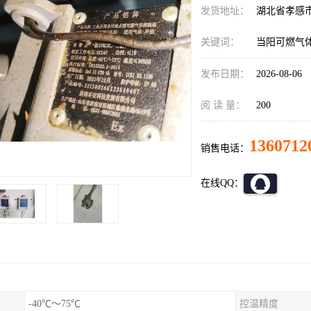
发货地址：
湖北省孝感
关键词：
当阳可燃气
发布日期：
2026-08-06
阅 读 量：
200
1360712
销售电话：
在线QQ：
-40℃～75℃
控温精度