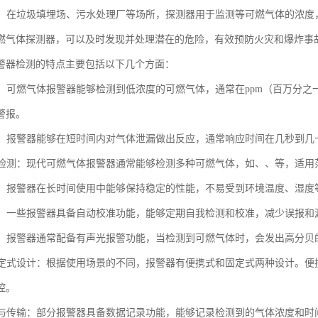
监测：在垃圾填埋场、污水处理厂等场所，探测器用于监测等可燃气体的浓度
燃气体探测器，可以及时发现并处理潜在的危险，有效预防火灾和爆炸事
警器检测的特点主要包括以下几个方面：
敏度：可燃气体报警器能够检测到低浓度的可燃气体，通常在ppm（百万分之
警报。
响应：报警器能够在短时间内对气体泄漏做出反应，通常响应时间在几秒到
气体检测：现代可燃气体报警器通常能够检测多种可燃气体，如、、等，适用
性好：报警器在长时间使用中能够保持稳定的性能，不易受到环境温度、湿
校准：一些报警器具备自动校准功能，能够定期自我检测和校准，减少误报和
报警：报警器通常配备有声光报警功能，当检测到可燃气体时，会发出高分
与固定式设计：根据使用场景的不同，报警器有便携式和固定式两种设计。
控。
记录与传输：部分报警器具备数据记录功能，能够记录检测到的气体浓度和