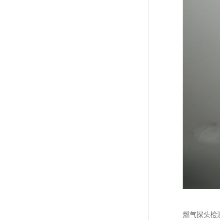
燃气探头检