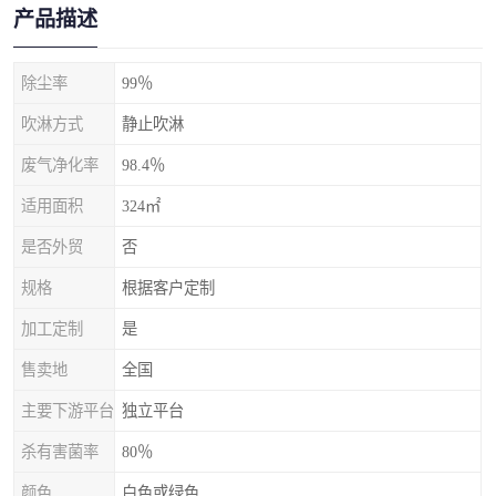
产品描述
除尘率
99％
吹淋方式
静止吹淋
废气净化率
98.4％
适用面积
324㎡
是否外贸
否
规格
根据客户定制
加工定制
是
售卖地
全国
主要下游平台
独立平台
杀有害菌率
80％
颜色
白色或绿色