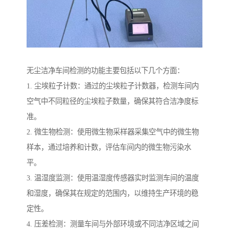
无尘洁净车间检测的功能主要包括以下几个方面：
1. 尘埃粒子计数：通过的尘埃粒子计数器，检测车间内
空气中不同粒径的尘埃粒子数量，确保其符合洁净度标
准。
2. 微生物检测：使用微生物采样器采集空气中的微生物
样本，通过培养和计数，评估车间内的微生物污染水
平。
3. 温湿度监测：使用温湿度传感器实时监测车间的温度
和湿度，确保其在规定的范围内，以维持生产环境的稳
定性。
4. 压差检测：测量车间与外部环境或不同洁净区域之间