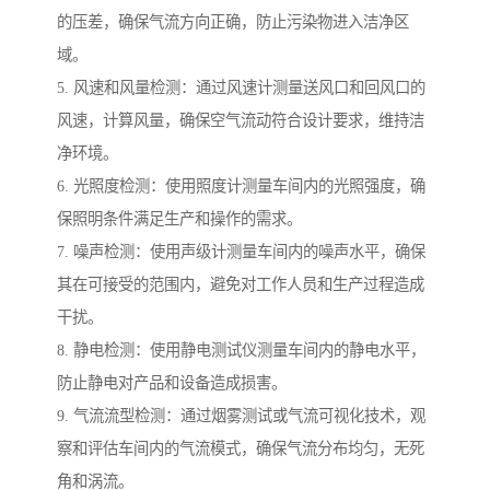
的压差，确保气流方向正确，防止污染物进入洁净区
域。
5. 风速和风量检测：通过风速计测量送风口和回风口的
风速，计算风量，确保空气流动符合设计要求，维持洁
净环境。
6. 光照度检测：使用照度计测量车间内的光照强度，确
保照明条件满足生产和操作的需求。
7. 噪声检测：使用声级计测量车间内的噪声水平，确保
其在可接受的范围内，避免对工作人员和生产过程造成
干扰。
8. 静电检测：使用静电测试仪测量车间内的静电水平，
防止静电对产品和设备造成损害。
9. 气流流型检测：通过烟雾测试或气流可视化技术，观
察和评估车间内的气流模式，确保气流分布均匀，无死
角和涡流。