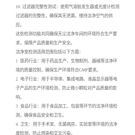
10. 过滤器完整性测试：使用气溶胶发生器或光度计检测
过滤器的完整性，确保其无泄漏，维持洁净空气的供
应。
这些检测功能共同确保无尘洁净车间的环境符合生产要
求，保障产品质量和生产安全。
洁净室检测适用范围包括以下方面：
1. 医药行业：用于药品生产、生物制剂、器械等洁净环
境的质量控制，确保生产环境符合GMP要求。
2. 电子行业：用于半导体、集成电路、液晶显示器等电
子产品的生产环境检测，防止微小颗粒对产品质量的影
响。
3. 食品行业：用于食品加工、包装等环节的洁净环境检
测，确保食品安全和卫生。
4. 卫生：用于手术室、无菌病房、实验室等环境的洁净
度检测，防止感染和交叉污染。