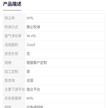
产品描述
除尘率
99％
吹淋方式
静止吹淋
废气净化率
98.4％
适用面积
324㎡
是否外贸
否
规格
根据客户定制
加工定制
是
售卖地
全国
主要下游平台
独立平台
杀有害菌率
80％
颜色
白色或绿色