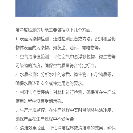
洁净度检测的功能主要包括以下几个方面：
1. 表面污染物检测：通过检测设备或方法，识别和量化
物体表面的污染物，如灰尘、油污、颗粒物等。
2. 空气洁净度监测：评估空气中悬浮颗粒物、微生物等
污染物的浓度，确保空气质量符合特定标准。
3. 水质检测：分析水中的杂质、微生物、化学物质等，
确保水质达到安全或特定用途的要求。
4. 材料洁净度评估：对材料进行检测，确保其在生产或
使用过程中没有受到污染。
5. 生产环境监控：在生产过程中实时监测环境洁净度，
确保产品在生产过程中不受污染。
6. 清洁效果验证：评估清洁程序或清洁剂的效果，确保