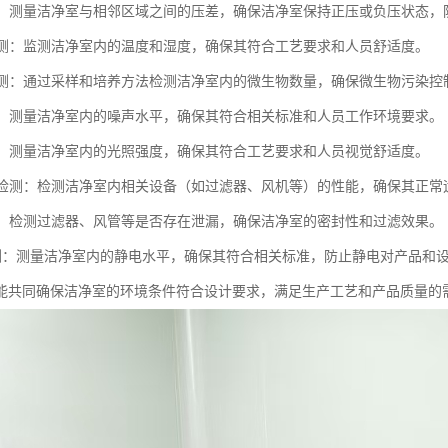
检测：测量洁净室与相邻区域之间的压差，确保洁净室保持正压或负压状态
度检测：监测洁净室内的温度和湿度，确保其符合工艺要求和人员舒适度。
物检测：通过采样和培养方法检测洁净室内的微生物数量，确保微生物污染控
检测：测量洁净室内的噪声水平，确保其符合相关标准和人员工作环境要求。
检测：测量洁净室内的光照强度，确保其符合工艺要求和人员视觉舒适度。
性能检测：检测洁净室内相关设备（如过滤器、风机等）的性能，确保其正常
检测：检测过滤器、风管等是否存在泄漏，确保洁净室的密封性和过滤效果。
电检测：测量洁净室内的静电水平，确保其符合相关标准，防止静电对产品和
能共同确保洁净室的环境条件符合设计要求，满足生产工艺和产品质量的