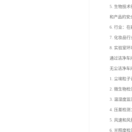
5. 生物
和产品的安
6. 行业
7. 化妆
8. 实验
通过洁净车
无尘洁净车
1. 尘埃
2. 微生
3. 温湿
4. 压差
5. 风速
6. 光照