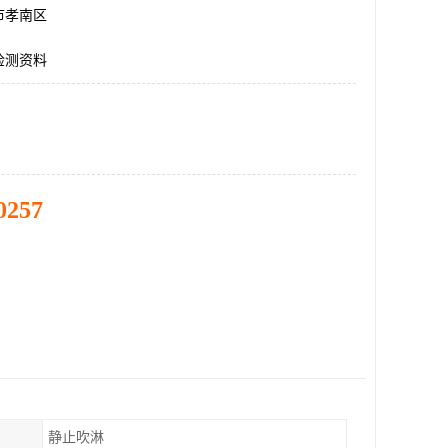
市孝南区
检测资料
0257
静止吹淋