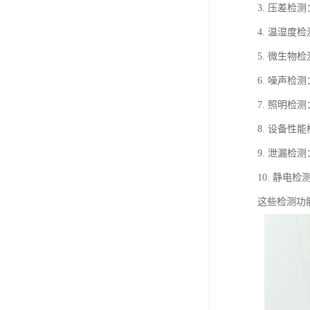
3. 压差
4. 温湿
5. 微生
6. 噪声
7. 照明
8. 设备
9. 泄漏
10. 静
这些检测功