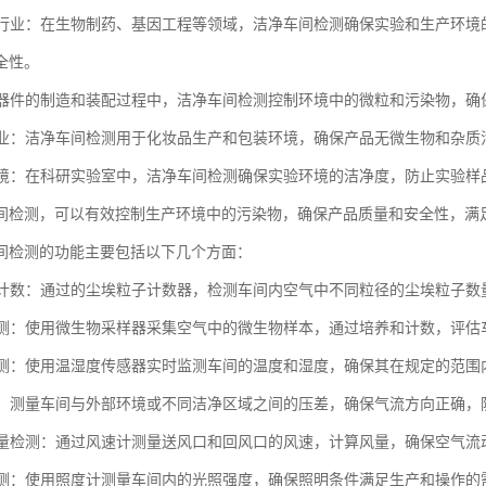
技术行业：在生物制药、基因工程等领域，洁净车间检测确保实验和生产环
全性。
：在器件的制造和装配过程中，洁净车间检测控制环境中的微粒和污染物，
品行业：洁净车间检测用于化妆品生产和包装环境，确保产品无微生物和杂
室环境：在科研实验室中，洁净车间检测确保实验环境的洁净度，防止实验
间检测，可以有效控制生产环境中的污染物，确保产品质量和安全性，满
间检测的功能主要包括以下几个方面：
粒子计数：通过的尘埃粒子计数器，检测车间内空气中不同粒径的尘埃粒子
物检测：使用微生物采样器采集空气中的微生物样本，通过培养和计数，评
度监测：使用温湿度传感器实时监测车间的温度和湿度，确保其在规定的范
检测：测量车间与外部环境或不同洁净区域之间的压差，确保气流方向正确
和风量检测：通过风速计测量送风口和回风口的风速，计算风量，确保空气
度检测：使用照度计测量车间内的光照强度，确保照明条件满足生产和操作的