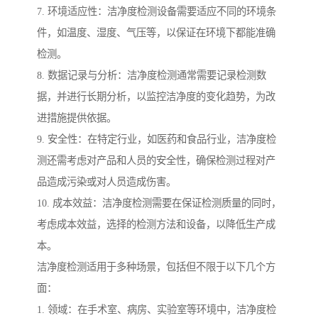
7. 环境适应性：洁净度检测设备需要适应不同的环境条
件，如温度、湿度、气压等，以保证在环境下都能准确
检测。
8. 数据记录与分析：洁净度检测通常需要记录检测数
据，并进行长期分析，以监控洁净度的变化趋势，为改
进措施提供依据。
9. 安全性：在特定行业，如医药和食品行业，洁净度检
测还需考虑对产品和人员的安全性，确保检测过程对产
品造成污染或对人员造成伤害。
10. 成本效益：洁净度检测需要在保证检测质量的同时，
考虑成本效益，选择的检测方法和设备，以降低生产成
本。
洁净度检测适用于多种场景，包括但不限于以下几个方
面：
1. 领域：在手术室、病房、实验室等环境中，洁净度检