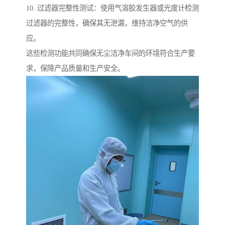
10. 过滤器完整性测试：使用气溶胶发生器或光度计检测
过滤器的完整性，确保其无泄漏，维持洁净空气的供
应。
这些检测功能共同确保无尘洁净车间的环境符合生产要
求，保障产品质量和生产安全。