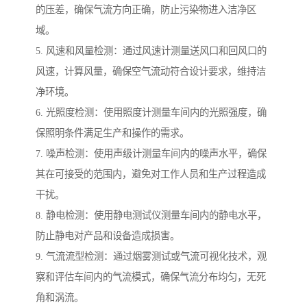
的压差，确保气流方向正确，防止污染物进入洁净区
域。
5. 风速和风量检测：通过风速计测量送风口和回风口的
风速，计算风量，确保空气流动符合设计要求，维持洁
净环境。
6. 光照度检测：使用照度计测量车间内的光照强度，确
保照明条件满足生产和操作的需求。
7. 噪声检测：使用声级计测量车间内的噪声水平，确保
其在可接受的范围内，避免对工作人员和生产过程造成
干扰。
8. 静电检测：使用静电测试仪测量车间内的静电水平，
防止静电对产品和设备造成损害。
9. 气流流型检测：通过烟雾测试或气流可视化技术，观
察和评估车间内的气流模式，确保气流分布均匀，无死
角和涡流。