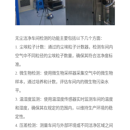
无尘洁净车间检测的功能主要包括以下几个方面：
1. 尘埃粒子计数：通过的尘埃粒子计数器，检测车间内
空气中不同粒径的尘埃粒子数量，确保其符合洁净度标
准。
2. 微生物检测：使用微生物采样器采集空气中的微生物
样本，通过培养和计数，评估车间内的微生物污染水
平。
3. 温湿度监测：使用温湿度传感器实时监测车间的温度
和湿度，确保其在规定的范围内，以维持生产环境的稳
定性。
4. 压差检测：测量车间与外部环境或不同洁净区域之间