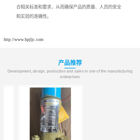
合相关标准和要求，从而确保产品的质量、人员的安全
和实验的准确性。
http://www.hpjljc.com
产品推荐
Development, design, production and sales in one of the manufacturing
enterprises