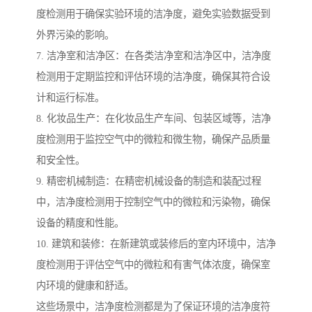
度检测用于确保实验环境的洁净度，避免实验数据受到
外界污染的影响。
7. 洁净室和洁净区：在各类洁净室和洁净区中，洁净度
检测用于定期监控和评估环境的洁净度，确保其符合设
计和运行标准。
8. 化妆品生产：在化妆品生产车间、包装区域等，洁净
度检测用于监控空气中的微粒和微生物，确保产品质量
和安全性。
9. 精密机械制造：在精密机械设备的制造和装配过程
中，洁净度检测用于控制空气中的微粒和污染物，确保
设备的精度和性能。
10. 建筑和装修：在新建筑或装修后的室内环境中，洁净
度检测用于评估空气中的微粒和有害气体浓度，确保室
内环境的健康和舒适。
这些场景中，洁净度检测都是为了保证环境的洁净度符