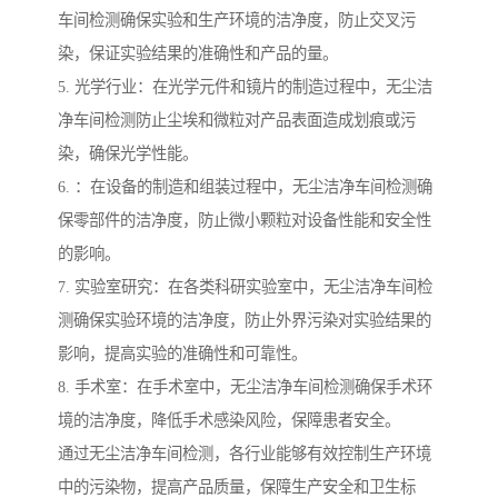
车间检测确保实验和生产环境的洁净度，防止交叉污
染，保证实验结果的准确性和产品的量。
5. 光学行业：在光学元件和镜片的制造过程中，无尘洁
净车间检测防止尘埃和微粒对产品表面造成划痕或污
染，确保光学性能。
6. ：在设备的制造和组装过程中，无尘洁净车间检测确
保零部件的洁净度，防止微小颗粒对设备性能和安全性
的影响。
7. 实验室研究：在各类科研实验室中，无尘洁净车间检
测确保实验环境的洁净度，防止外界污染对实验结果的
影响，提高实验的准确性和可靠性。
8. 手术室：在手术室中，无尘洁净车间检测确保手术环
境的洁净度，降低手术感染风险，保障患者安全。
通过无尘洁净车间检测，各行业能够有效控制生产环境
中的污染物，提高产品质量，保障生产安全和卫生标