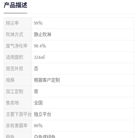
产品描述
除尘率
99％
吹淋方式
静止吹淋
废气净化率
98.4％
适用面积
324㎡
是否外贸
否
规格
根据客户定制
加工定制
是
售卖地
全国
主要下游平台
独立平台
杀有害菌率
80％
颜色
白色或绿色