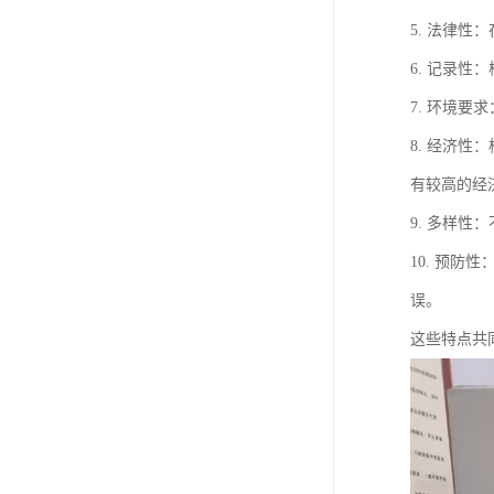
5. 法律
6. 记录
7. 环境
8. 经济
有较高的经
9. 多样
10. 预
误。
这些特点共