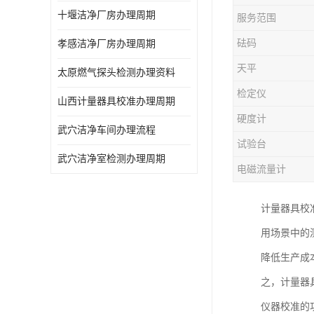
十堰洁净厂房办理周期
服务范围
砝码
孝感洁净厂房办理周期
天平
太原燃气探头检测办理资料
检定仪
山西计量器具校准办理周期
硬度计
武穴洁净车间办理流程
试验台
武穴洁净室检测办理周期
电磁流量计
计量器具校
用场景中的
降低生产成
之，计量器
仪器校准的