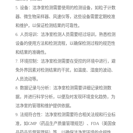
5. 设备：洁净室检测需要使用的检测设备，如粒子计数
器、微生物采样器、风速仪等，这些设备需要定期校准
和维护，以保证检测结果的可靠性。
6. 人员培训：洁净室检测人员需要经过培训，熟悉检测
设备的使用方法和检测流程，以确保检测过程的规范性
和结果的准确性。
7. 环境控制：洁净室检测需要在受控的环境中进行，避
免外界因素对检测结果的干扰，如温度、湿度的波动、
人员流动等。
8. 数据记录与分析：洁净室检测需要详细记录检测数
据，并进行科学分析，以便及时发现环境变化趋势，为
洁净室的管理和维护提供依据。
9. 法规符合性：洁净室检测需要符合相关法规和行业标
准，如GMP（药品生产质量管理规范）、FDA（美国食
品药品监督管理局）等，以确保洁净室环境的合规性。