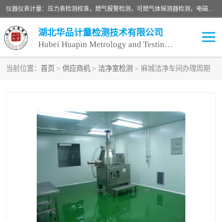
仪器仪表计量：压力表检测校准，燃气报警检测，可燃气体探测器检测，电磁流量计检测校准，明渠流量计检测，千斤顶检测标定，仪器校准，量具校准，仪表检测，仪器检测，计量设备校准；洁净室检测：洁净度检测，洁净厂房检测，无尘洁净室检测，悬浮粒子检测，*过滤器检测；安全阀校验：安全阀校验，安全阀检验，安全阀检测，安全阀年检，安全阀校正，安全阀校准；
湖北华品计量检测技术有限公司
Hubei Huapin Metrology and Testing Technology Co. , Ltd.
当前位置：
首页
>
供应商机
>
洁净室检测
> 麻城洁净车间办理周期
仪器仪表计量
洁净室检测
安全阀校验
计量设备校准
设备检测
可燃气体探测器
压力表校准