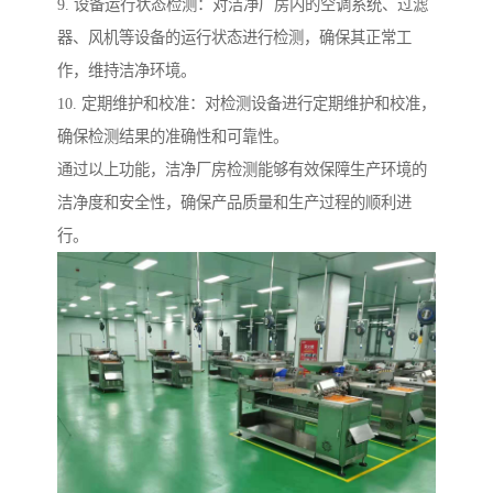
9. 设备运行状态检测：对洁净厂房内的空调系统、过滤
器、风机等设备的运行状态进行检测，确保其正常工
作，维持洁净环境。
10. 定期维护和校准：对检测设备进行定期维护和校准，
确保检测结果的准确性和可靠性。
通过以上功能，洁净厂房检测能够有效保障生产环境的
洁净度和安全性，确保产品质量和生产过程的顺利进
行。