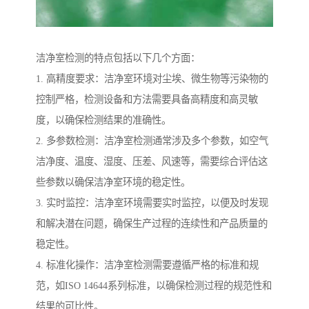
洁净室检测的特点包括以下几个方面：
1. 高精度要求：洁净室环境对尘埃、微生物等污染物的
控制严格，检测设备和方法需要具备高精度和高灵敏
度，以确保检测结果的准确性。
2. 多参数检测：洁净室检测通常涉及多个参数，如空气
洁净度、温度、湿度、压差、风速等，需要综合评估这
些参数以确保洁净室环境的稳定性。
3. 实时监控：洁净室环境需要实时监控，以便及时发现
和解决潜在问题，确保生产过程的连续性和产品质量的
稳定性。
4. 标准化操作：洁净室检测需要遵循严格的标准和规
范，如ISO 14644系列标准，以确保检测过程的规范性和
结果的可比性。