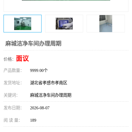
麻城洁净车间办理周期
面议
价格：
产品数量：
9999.00个
发货地址：
湖北省孝感市孝南区
关键词：
麻城洁净车间办理周期
发布日期：
2026-08-07
阅 读 量：
189