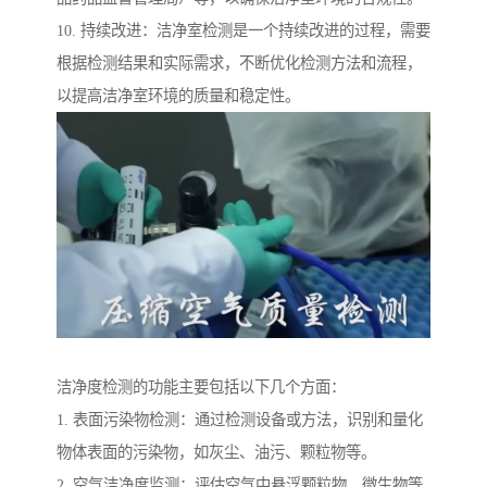
10. 持续改进：洁净室检测是一个持续改进的过程，需要
根据检测结果和实际需求，不断优化检测方法和流程，
以提高洁净室环境的质量和稳定性。
洁净度检测的功能主要包括以下几个方面：
1. 表面污染物检测：通过检测设备或方法，识别和量化
物体表面的污染物，如灰尘、油污、颗粒物等。
2. 空气洁净度监测：评估空气中悬浮颗粒物、微生物等