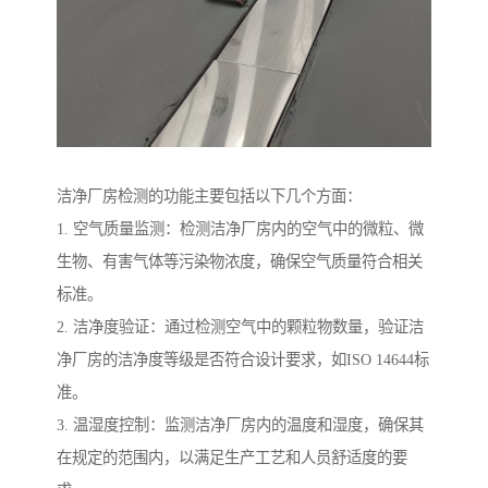
洁净厂房检测的功能主要包括以下几个方面：
1. 空气质量监测：检测洁净厂房内的空气中的微粒、微
生物、有害气体等污染物浓度，确保空气质量符合相关
标准。
2. 洁净度验证：通过检测空气中的颗粒物数量，验证洁
净厂房的洁净度等级是否符合设计要求，如ISO 14644标
准。
3. 温湿度控制：监测洁净厂房内的温度和湿度，确保其
在规定的范围内，以满足生产工艺和人员舒适度的要