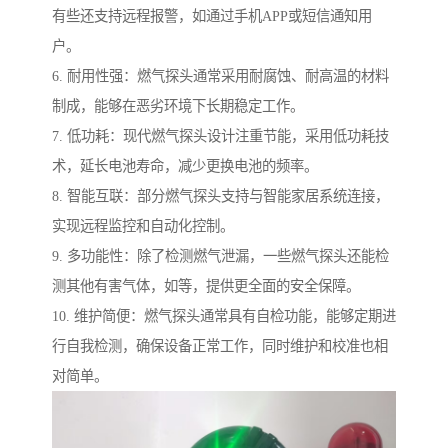
有些还支持远程报警，如通过手机APP或短信通知用
户。
6. 耐用性强：燃气探头通常采用耐腐蚀、耐高温的材料
制成，能够在恶劣环境下长期稳定工作。
7. 低功耗：现代燃气探头设计注重节能，采用低功耗技
术，延长电池寿命，减少更换电池的频率。
8. 智能互联：部分燃气探头支持与智能家居系统连接，
实现远程监控和自动化控制。
9. 多功能性：除了检测燃气泄漏，一些燃气探头还能检
测其他有害气体，如等，提供更全面的安全保障。
10. 维护简便：燃气探头通常具有自检功能，能够定期进
行自我检测，确保设备正常工作，同时维护和校准也相
对简单。