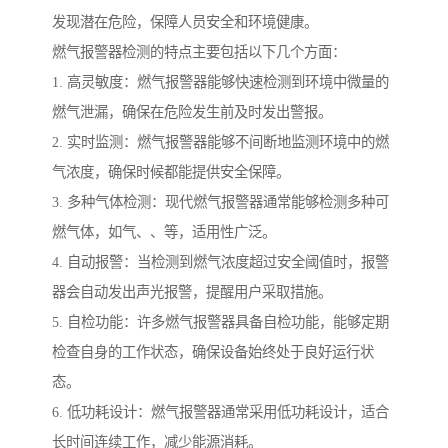
发现潜在危险，保障人员安全和环境健康。
燃气报警器检测的特点主要包括以下几个方面：
1. 高灵敏度：燃气报警器能够快速检测到环境中微量的
燃气泄漏，确保在危险发生前及时发出警报。
2. 实时监测：燃气报警器能够不间断地监测环境中的燃
气浓度，确保时候都能提供安全保障。
3. 多种气体检测：现代燃气报警器通常能够检测多种可
燃气体，如气、、等，适用性广泛。
4. 自动报警：当检测到燃气浓度超过安全阈值时，报警
器会自动发出声光报警，提醒用户采取措施。
5. 自检功能：许多燃气报警器具备自检功能，能够定期
检查自身的工作状态，确保设备始终处于良好运行状
态。
6. 低功耗设计：燃气报警器通常采用低功耗设计，适合
长时间连续工作，减少能源消耗。