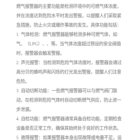
燃气报警器的主要功能是检测环境中的可燃气体浓度，
并在浓度达到危险水平时发出警报，以提醒人们采取紧
急措施，防止火灾或爆炸事故的发生。具体功能包括：
1. 气体检测：燃气报警器能够检测多种可燃气体，如
气、（LPG）、、等。当气体浓度超过预设的安全阈值
时，报警器会触发警报。
2. 声光报警：当检测到危险气体浓度时，报警器会通过
高分贝的蜂鸣声和闪烁的灯光发出警报，提醒人们注意
危险。
3. 自动切断功能：一些燃气报警器可以与燃气阀门联
动，在检测到危险气体时自动切断燃气供应，防止进一
步泄漏。
4. 自检功能：燃气报警器通常具备自检功能，定期检查
设备是否正常工作，确保其始终处于良好的工作状态。
5. 故障报警：如果报警器本身出现故障或电量不足，设