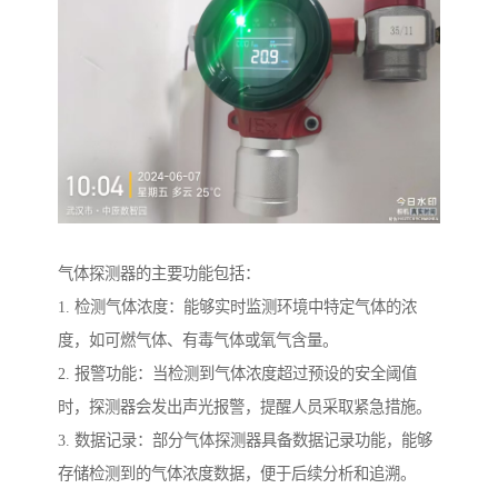
气体探测器的主要功能包括：
1. 检测气体浓度：能够实时监测环境中特定气体的浓
度，如可燃气体、有毒气体或氧气含量。
2. 报警功能：当检测到气体浓度超过预设的安全阈值
时，探测器会发出声光报警，提醒人员采取紧急措施。
3. 数据记录：部分气体探测器具备数据记录功能，能够
存储检测到的气体浓度数据，便于后续分析和追溯。