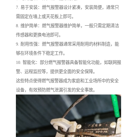
7. 易于安装：燃气报警器设计紧凑，安装简便，通常只
需固定在墙上或天花板上即可。
8. 维护简单：燃气报警器维护简单，一般只需定期清洁
传感器和更换电池即可。
9. 耐用性强：燃气报警器通常采用耐用的材料制造，能
够在环境条件下稳定工作。
10. 智能化：部分燃气报警器具备智能化功能，如联网报
警、远程监控等，提供更全面的安全保障。
这些特点使得燃气报警器成为家庭和工业场所中的安全
设备，有效预防燃气泄漏引发的安全事故。