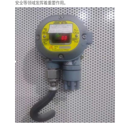
安全等领域发挥着重要作用。