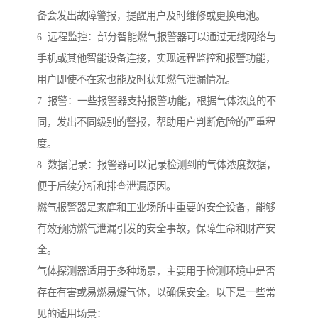
备会发出故障警报，提醒用户及时维修或更换电池。
6. 远程监控：部分智能燃气报警器可以通过无线网络与
手机或其他智能设备连接，实现远程监控和报警功能，
用户即使不在家也能及时获知燃气泄漏情况。
7. 报警：一些报警器支持报警功能，根据气体浓度的不
同，发出不同级别的警报，帮助用户判断危险的严重程
度。
8. 数据记录：报警器可以记录检测到的气体浓度数据，
便于后续分析和排查泄漏原因。
燃气报警器是家庭和工业场所中重要的安全设备，能够
有效预防燃气泄漏引发的安全事故，保障生命和财产安
全。
气体探测器适用于多种场景，主要用于检测环境中是否
存在有害或易燃易爆气体，以确保安全。以下是一些常
见的适用场景：