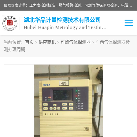
仪器仪表计量：压力表检测校准，燃气报警检测，可燃气体探测器检测，电磁流量计检测校准，明渠流量计检测，千斤顶检测标定，仪器校准，量具校准，仪表检测，仪器检测，计量设备校准；洁净室检测：洁净度检测，洁净厂房检测，无尘洁净室检测，悬浮粒子检测，*过滤器检测；安全阀校验：安全阀校验，安全阀检验，安全阀检测，安全阀年检，安全阀校正，安全阀校准；
湖北华品计量检测技术有限公司
Hubei Huapin Metrology and Testing Technology Co. , Ltd.
当前位置：
首页
>
供应商机
>
可燃气体探测器
> 广西气体探测器检
测办理周期
仪器仪表计量
洁净室检测
安全阀校验
计量设备校准
设备检测
可燃气体探测器
压力表校准