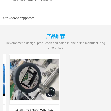
http://www.hpjljc.com
产品推荐
Development, design, production and sales in one of the manufacturing
enterprises
武汉压力表检定办理流程
老河口压力表检定办理流程