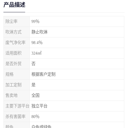
产品描述
除尘率
99％
吹淋方式
静止吹淋
废气净化率
98.4％
适用面积
324㎡
是否外贸
否
规格
根据客户定制
加工定制
是
售卖地
全国
主要下游平台
独立平台
杀有害菌率
80％
颜色
白色或绿色