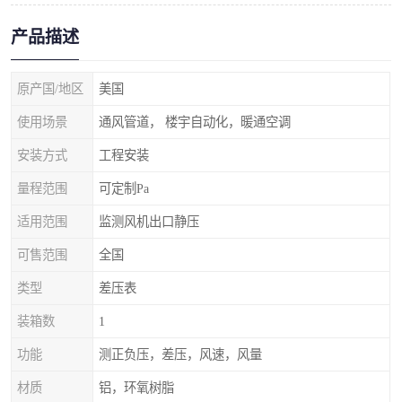
产品描述
原产国/地区
美国
使用场景
通风管道， 楼宇自动化，暖通空调
安装方式
工程安装
量程范围
可定制Pa
适用范围
监测风机出口静压
可售范围
全国
类型
差压表
装箱数
1
功能
测正负压，差压，风速，风量
材质
铝，环氧树脂