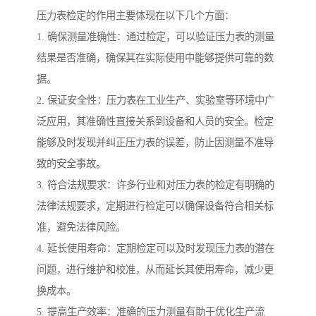
压力表检定的作用主要体现在以下几个方面：
1. 确保测量准确性：通过检定，可以验证压力表的测量
结果是否准确，确保其在实际使用中能够提供可靠的数
据。
2. 保证安全性：压力表在工业生产、实验室等环境中广
泛应用，其准确性直接关系到设备和人员的安全。检定
能够及时发现并纠正压力表的误差，防止因测量不准导
致的安全事故。
3. 符合法规要求：许多行业和对压力表的检定有明确的
法律法规要求，定期进行检定可以确保设备符合相关标
准，避免法律风险。
4. 延长使用寿命：定期检定可以及时发现压力表的潜在
问题，进行维护和校准，从而延长其使用寿命，减少更
换成本。
5. 提高生产效率：准确的压力测量有助于优化生产流