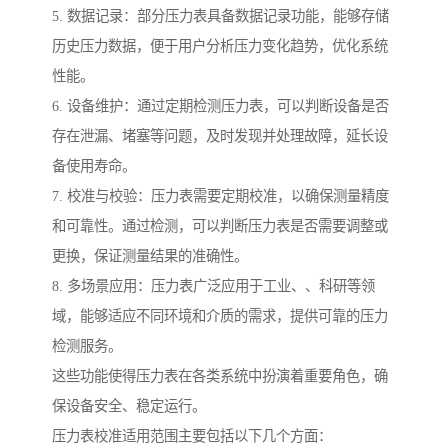
5. 数据记录：部分压力表具备数据记录功能，能够存储
历史压力数据，便于用户分析压力变化趋势，优化系统
性能。
6. 设备维护：通过定期检测压力表，可以判断设备是否
存在泄漏、堵塞等问题，及时发现并处理故障，延长设
备使用寿命。
7. 校准与校验：压力表需要定期校准，以确保测量精度
和可靠性。通过检测，可以判断压力表是否需要调整或
更换，保证测量结果的准确性。
8. 多场景应用：压力表广泛应用于工业、、科研等领
域，能够适应不同环境和介质的需求，提供可靠的压力
检测服务。
这些功能使得压力表在各类系统中扮演着重要角色，确
保设备安全、稳定运行。
压力表校准适用范围主要包括以下几个方面：