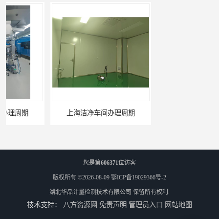
上海洁净车间办理周期
随州洁净厂房资料
您是第
606371
位访客
版权所有 ©2026-08-09
鄂ICP备19029366号-2
湖北华品计量检测技术有限公司
保留所有权利.
技术支持：
八方资源网
免责声明
管理员入口
网站地图