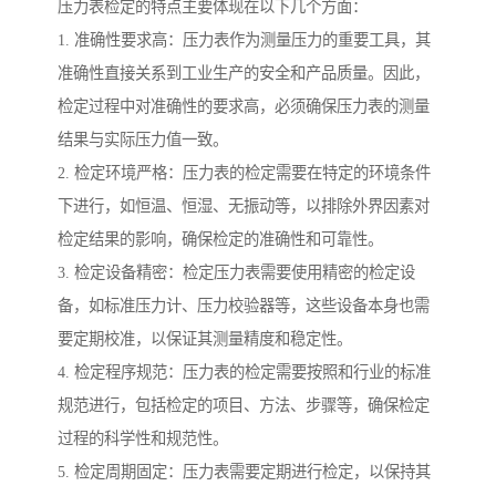
压力表检定的特点主要体现在以下几个方面：
1. 准确性要求高：压力表作为测量压力的重要工具，其
准确性直接关系到工业生产的安全和产品质量。因此，
检定过程中对准确性的要求高，必须确保压力表的测量
结果与实际压力值一致。
2. 检定环境严格：压力表的检定需要在特定的环境条件
下进行，如恒温、恒湿、无振动等，以排除外界因素对
检定结果的影响，确保检定的准确性和可靠性。
3. 检定设备精密：检定压力表需要使用精密的检定设
备，如标准压力计、压力校验器等，这些设备本身也需
要定期校准，以保证其测量精度和稳定性。
4. 检定程序规范：压力表的检定需要按照和行业的标准
规范进行，包括检定的项目、方法、步骤等，确保检定
过程的科学性和规范性。
5. 检定周期固定：压力表需要定期进行检定，以保持其