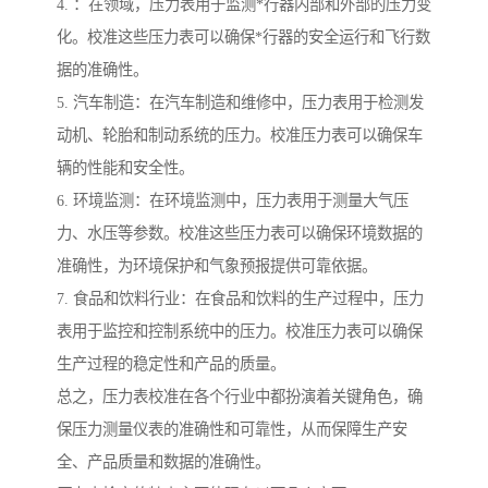
4. ：在领域，压力表用于监测*行器内部和外部的压力变
化。校准这些压力表可以确保*行器的安全运行和飞行数
据的准确性。
5. 汽车制造：在汽车制造和维修中，压力表用于检测发
动机、轮胎和制动系统的压力。校准压力表可以确保车
辆的性能和安全性。
6. 环境监测：在环境监测中，压力表用于测量大气压
力、水压等参数。校准这些压力表可以确保环境数据的
准确性，为环境保护和气象预报提供可靠依据。
7. 食品和饮料行业：在食品和饮料的生产过程中，压力
表用于监控和控制系统中的压力。校准压力表可以确保
生产过程的稳定性和产品的质量。
总之，压力表校准在各个行业中都扮演着关键角色，确
保压力测量仪表的准确性和可靠性，从而保障生产安
全、产品质量和数据的准确性。