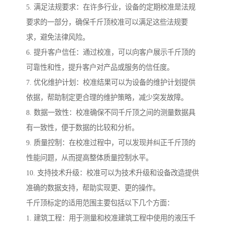
5. 满足法规要求：在许多行业，设备的定期校准是法规
要求的一部分，确保千斤顶校准可以满足这些法规要
求，避免法律风险。
6. 提升客户信任：通过校准，可以向客户展示千斤顶的
可靠性和性，提升客户对产品或服务的信任度。
7. 优化维护计划：校准结果可以为设备的维护计划提供
依据，帮助制定更合理的维护策略，减少突发故障。
8. 数据一致性：校准确保不同千斤顶之间的测量数据具
有一致性，便于数据的比较和分析。
9. 质量控制：在校准过程中，可以发现并纠正千斤顶的
性能问题，从而提高整体质量控制水平。
10. 支持技术升级：校准可以为技术升级和设备改造提供
准确的数据支持，帮助实现更、更的操作。
千斤顶标定的适用范围主要包括以下几个方面：
1. 建筑工程：用于测量和校准建筑工程中使用的液压千