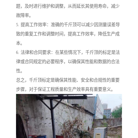
题，及时进行维护和调整，从而延长其使用寿命，减少
故障率。
5. 提高工作效率：准确的千斤顶可以减少因测量误差导
致的重复工作和调整时间，提高工作效率，降低生产成
本。
6. 法律和合同要求：在某些情况下，千斤顶的标定是法
律或合同规定的必要程序，以确保其性能和数据的合法
性。
总之，千斤顶标定是确保其性能、安全和合规性的重要
步骤，对于保证工程质量和生产效率具有重要意义。