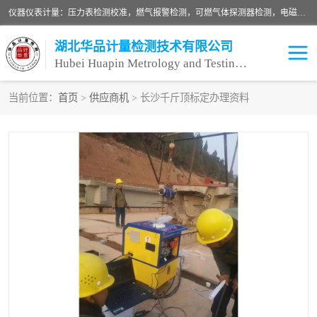
仪器仪表计量：压力表检测校准，燃气报警检测，可燃气体探测器检测，电磁流量计检测校准，明渠流量计检测，千斤顶检测标定，仪器校准，量具校准，仪表检测，仪器检测，计量设备校准；洁净室检测：洁净度检测，洁净厂房检测，无尘洁净室检测，悬浮粒子检测，*过滤器检测；安全阀校验：安全阀校验，安全阀检验，安全阀检测，安全阀年检，安全阀校正，安全阀校准；
湖北华品计量检测技术有限公司
Hubei Huapin Metrology and Testing Technology Co. , Ltd.
当前位置：
首页
>
供应商机
> 长沙千斤顶标定办理资料
仪器仪表计量
洁净室检测
安全阀校验
计量设备校准
设备检测
可燃气体探测器
压力表校准