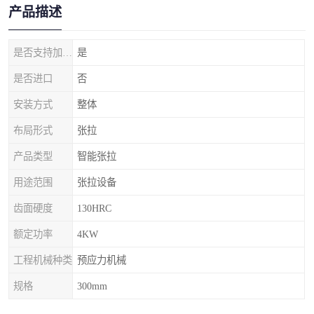
产品描述
是否支持加工定制
是
是否进口
否
安装方式
整体
布局形式
张拉
产品类型
智能张拉
用途范围
张拉设备
齿面硬度
130HRC
额定功率
4KW
工程机械种类
预应力机械
规格
300mm