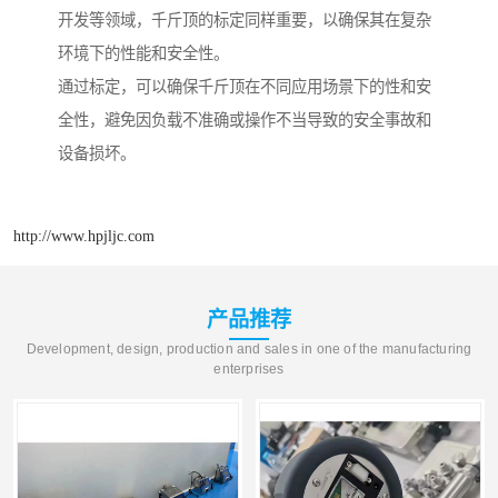
开发等领域，千斤顶的标定同样重要，以确保其在复杂
环境下的性能和安全性。
通过标定，可以确保千斤顶在不同应用场景下的性和安
全性，避免因负载不准确或操作不当导致的安全事故和
设备损坏。
http://www.hpjljc.com
产品推荐
Development, design, production and sales in one of the manufacturing
enterprises