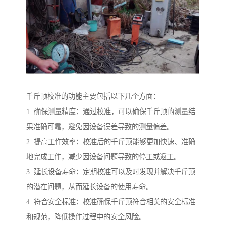
千斤顶校准的功能主要包括以下几个方面：
1. 确保测量精度：通过校准，可以确保千斤顶的测量结
果准确可靠，避免因设备误差导致的测量偏差。
2. 提高工作效率：校准后的千斤顶能够更加快速、准确
地完成工作，减少因设备问题导致的停工或返工。
3. 延长设备寿命：定期校准可以及时发现并解决千斤顶
的潜在问题，从而延长设备的使用寿命。
4. 符合安全标准：校准确保千斤顶符合相关的安全标准
和规范，降低操作过程中的安全风险。