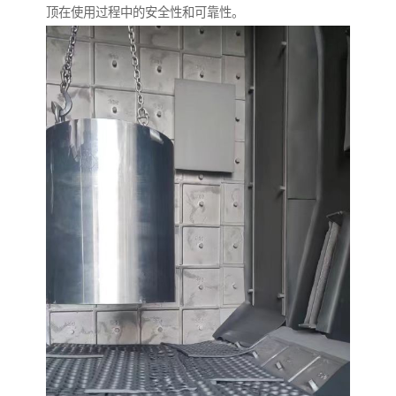
顶在使用过程中的安全性和可靠性。