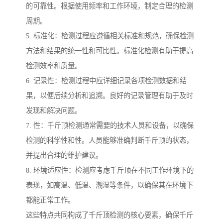
的可靠性。根据使用频率和工作环境，制定合理的检测
周期。
5. 标准化：检测过程应遵循相关标准和规范，确保检测
方法和结果的统一性和可比性。标准化检测有助于提高
检测效率和质量。
6. 记录性：检测过程中应详细记录各项检测数据和结
果，以便后续分析和追溯。良好的记录管理有助于及时
发现和解决问题。
7. 性：千斤顶检测通常需要的技术人员和设备，以确保
检测的科学性和性。人员能够准确判断千斤顶的状态，
并提出合理的维护建议。
8. 环境适应性：检测应考虑千斤顶在不同工作环境下的
表现，如高温、低温、潮湿等条件，以确保其在环境下
都能正常工作。
这些特点共同构成了千斤顶检测的核心要素，确保千斤