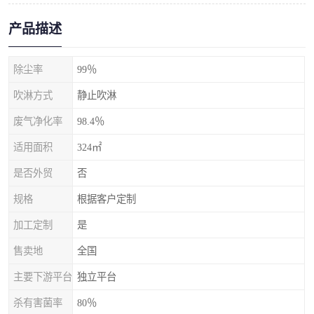
产品描述
除尘率
99％
吹淋方式
静止吹淋
废气净化率
98.4％
适用面积
324㎡
是否外贸
否
规格
根据客户定制
加工定制
是
售卖地
全国
主要下游平台
独立平台
杀有害菌率
80％