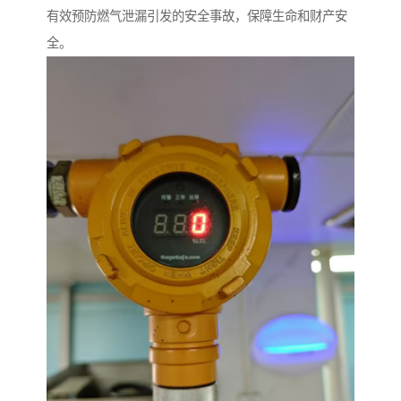
有效预防燃气泄漏引发的安全事故，保障生命和财产安
全。