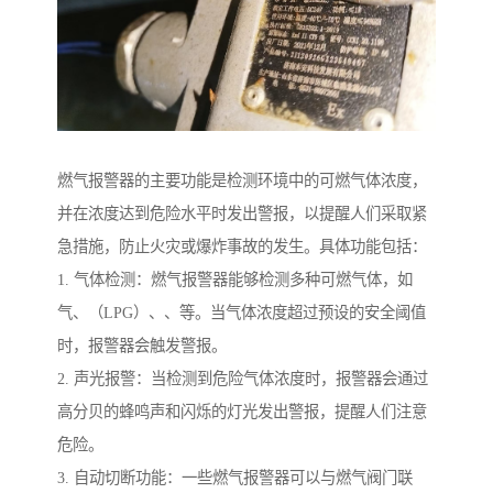
燃气报警器的主要功能是检测环境中的可燃气体浓度，
并在浓度达到危险水平时发出警报，以提醒人们采取紧
急措施，防止火灾或爆炸事故的发生。具体功能包括：
1. 气体检测：燃气报警器能够检测多种可燃气体，如
气、（LPG）、、等。当气体浓度超过预设的安全阈值
时，报警器会触发警报。
2. 声光报警：当检测到危险气体浓度时，报警器会通过
高分贝的蜂鸣声和闪烁的灯光发出警报，提醒人们注意
危险。
3. 自动切断功能：一些燃气报警器可以与燃气阀门联