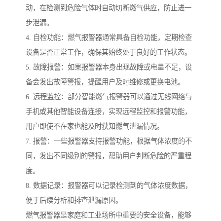
动，在检测到危险气体时自动切断燃气供应，防止进一
步泄漏。
4. 自检功能：燃气报警器通常具备自检功能，定期检查
设备是否正常工作，确保其始终处于良好的工作状态。
5. 故障报警：如果报警器本身出现故障或电量不足，设
备会发出故障警报，提醒用户及时维修或更换电池。
6. 远程监控：部分智能燃气报警器可以通过无线网络与
手机或其他智能设备连接，实现远程监控和报警功能，
用户即使不在家也能及时获知燃气泄漏情况。
7. 报警：一些报警器支持报警功能，根据气体浓度的不
同，发出不同级别的警报，帮助用户判断危险的严重程
度。
8. 数据记录：报警器可以记录检测到的气体浓度数据，
便于后续分析和排查泄漏原因。
燃气报警器是家庭和工业场所中重要的安全设备，能够