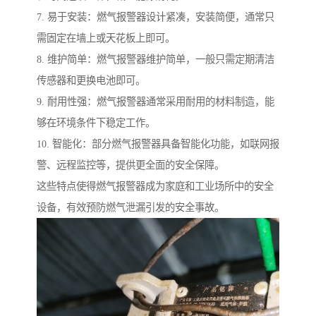
7. 易于安装：燃气报警器设计紧凑，安装简便，通常只
需固定在墙上或天花板上即可。
8. 维护简单：燃气报警器维护简单，一般只需定期清洁
传感器和更换电池即可。
9. 耐用性强：燃气报警器通常采用耐用的材料制造，能
够在环境条件下稳定工作。
10. 智能化：部分燃气报警器具备智能化功能，如联网报
警、远程监控等，提供更全面的安全保障。
这些特点使得燃气报警器成为家庭和工业场所中的安全
设备，有效预防燃气泄漏引发的安全事故。