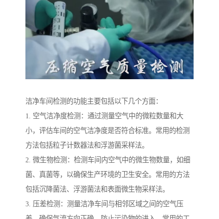
洁净车间检测的功能主要包括以下几个方面：
1. 空气洁净度检测：通过测量空气中的微粒数量和大
小，评估车间的空气洁净度是否符合标准。常用的检测
方法包括粒子计数器法和浮游菌采样法。
2. 微生物检测：检测车间内空气中的微生物数量，如细
菌、真菌等，以确保生产环境的卫生安全。常用的方法
包括沉降菌法、浮游菌法和表面微生物采样法。
3. 压差检测：测量洁净车间与相邻区域之间的空气压
差，确保气流方向正确，防止污染物的进入。常用的工