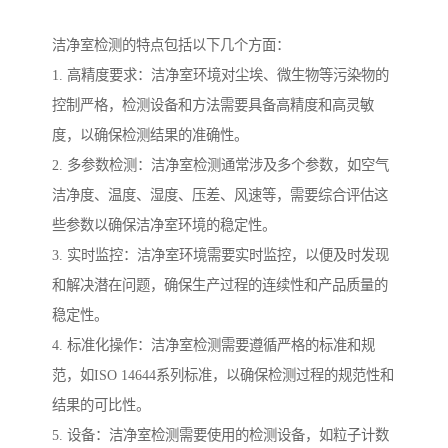
洁净室检测的特点包括以下几个方面：
1. 高精度要求：洁净室环境对尘埃、微生物等污染物的
控制严格，检测设备和方法需要具备高精度和高灵敏
度，以确保检测结果的准确性。
2. 多参数检测：洁净室检测通常涉及多个参数，如空气
洁净度、温度、湿度、压差、风速等，需要综合评估这
些参数以确保洁净室环境的稳定性。
3. 实时监控：洁净室环境需要实时监控，以便及时发现
和解决潜在问题，确保生产过程的连续性和产品质量的
稳定性。
4. 标准化操作：洁净室检测需要遵循严格的标准和规
范，如ISO 14644系列标准，以确保检测过程的规范性和
结果的可比性。
5. 设备：洁净室检测需要使用的检测设备，如粒子计数