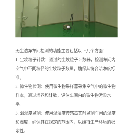
无尘洁净车间检测的功能主要包括以下几个方面：
1. 尘埃粒子计数：通过的尘埃粒子计数器，检测车间内
空气中不同粒径的尘埃粒子数量，确保其符合洁净度标
准。
2. 微生物检测：使用微生物采样器采集空气中的微生物
样本，通过培养和计数，评估车间内的微生物污染水
平。
3. 温湿度监测：使用温湿度传感器实时监测车间的温度
和湿度，确保其在规定的范围内，以维持生产环境的稳
定性。