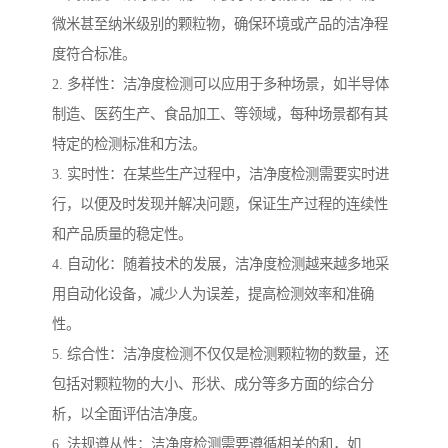
微米甚至纳米级别的颗粒物，确保环境或产品的洁净程
度符合标准。
2. 多样性：洁净度检测可以应用于多种场景，如半导体
制造、医药生产、食品加工、等领域，每种场景都有其
特定的检测标准和方法。
3. 实时性：在某些生产过程中，洁净度检测需要实时进
行，以便及时发现并解决问题，保证生产过程的连续性
和产品质量的稳定性。
4. 自动化：随着技术的发展，洁净度检测越来越多地采
用自动化设备，减少人为误差，提高检测效率和准确
性。
5. 综合性：洁净度检测不仅仅是检测颗粒物的数量，还
包括对颗粒物的大小、形状、成分等多方面的综合分
析，以全面评估洁净度。
6. 法规遵从性：洁净度检测需要遵循相关的和，如