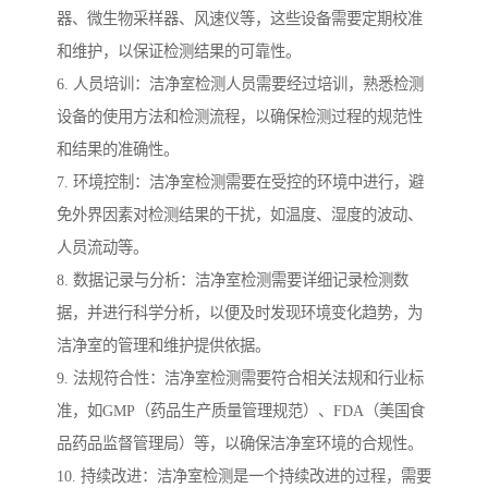
器、微生物采样器、风速仪等，这些设备需要定期校准
和维护，以保证检测结果的可靠性。
6. 人员培训：洁净室检测人员需要经过培训，熟悉检测
设备的使用方法和检测流程，以确保检测过程的规范性
和结果的准确性。
7. 环境控制：洁净室检测需要在受控的环境中进行，避
免外界因素对检测结果的干扰，如温度、湿度的波动、
人员流动等。
8. 数据记录与分析：洁净室检测需要详细记录检测数
据，并进行科学分析，以便及时发现环境变化趋势，为
洁净室的管理和维护提供依据。
9. 法规符合性：洁净室检测需要符合相关法规和行业标
准，如GMP（药品生产质量管理规范）、FDA（美国食
品药品监督管理局）等，以确保洁净室环境的合规性。
10. 持续改进：洁净室检测是一个持续改进的过程，需要