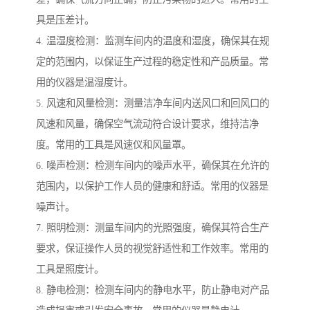
具是压差计。
4. 温湿度检测：监测车间内的温度和湿度，确保其在规
定的范围内，以保证生产过程的稳定性和产品质量。常
用的仪器是温湿度计。
5. 风速和风量检测：测量洁净车间内送风口和回风口的
风速和风量，确保空气流动符合设计要求，维持洁净
度。常用的工具是风速仪和风量罩。
6. 噪声检测：检测车间内的噪声水平，确保其在允许的
范围内，以保护工作人员的健康和舒适。常用的仪器是
噪声计。
7. 照明检测：测量车间内的光照强度，确保其符合生产
要求，保证操作人员的视觉舒适性和工作效率。常用的
工具是照度计。
8. 静电检测：检测车间内的静电水平，防止静电对产品