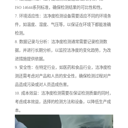
ISO 14644系列标准，确保检测结果的可比性和性。
7. 环境适应性：洁净度检测设备需要适应不同的环境条
件，如温度、湿度、气压等，以保证在环境下都能准确
检测。
8. 数据记录与分析：洁净度检测通常需要记录检测数
据，并进行长期分析，以监控洁净度的变化趋势，为改
进措施提供依据。
9. 安全性：在特定行业，如医药和食品行业，洁净度检
测还需考虑对产品和人员的安全性，确保检测过程对产
品造成污染或对人员造成伤害。
10. 成本效益：洁净度检测需要在保证检测质量的同时，
考虑成本效益，选择的检测方法和设备，以降低生产成
本。