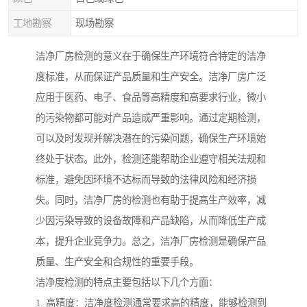
工地勘察
现场勘察
洁净厂房检测的意义在于确保生产环境符合特定的洁净
度标准，从而保证产品质量和生产安全。洁净厂房广泛
应用于医药、电子、食品等高精度和高要求行业，微小
的污染物都可能对产品造成严重影响。通过定期检测，
可以及时发现并解决潜在的污染问题，确保生产环境始
终处于状态。此外，检测还能帮助企业遵守相关法规和
标准，避免因环境不达标而导致的法律风险和经济损
失。同时，洁净厂房的检测也有助于提高生产效率，减
少因污染导致的设备故障和产品缺陷，从而降低生产成
本，提升企业竞争力。总之，洁净厂房检测是确保产品
质量、生产安全和合规性的重要手段。
洁净度检测的特点主要包括以下几个方面：
1. 高精度：洁净度检测通常要求高的精度，能够检测到