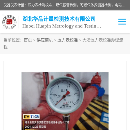
仪器仪表计量：压力表检测校准，燃气报警检测，可燃气体探测器检测，电磁流量计检测校准，明渠流量计检测，千斤顶检测标定，仪器校准，量具校准，仪表检测，仪器检测，计量设备校准；洁净室检测：洁净度检测，洁净厂房检测，无尘洁净室检测，悬浮粒子检测，*过滤器检测；安全阀校验：安全阀校验，安全阀检验，安全阀检测，安全阀年检，安全阀校正，安全阀校准；
湖北华品计量检测技术有限公司
Hubei Huapin Metrology and Testing Technology Co. , Ltd.
当前位置：
首页
>
供应商机
>
压力表校准
> 大冶压力表校准办理流
程
仪器仪表计量
洁净室检测
安全阀校验
计量设备校准
设备检测
可燃气体探测器
压力表校准