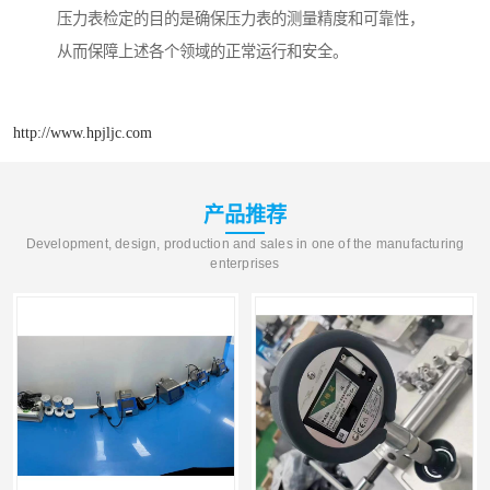
压力表检定的目的是确保压力表的测量精度和可靠性，
从而保障上述各个领域的正常运行和安全。
http://www.hpjljc.com
产品推荐
Development, design, production and sales in one of the manufacturing
enterprises