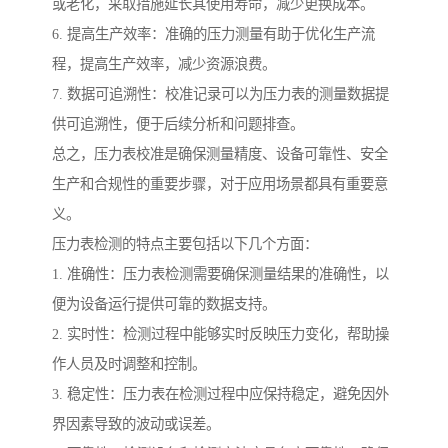
或老化，采取措施延长其使用寿命，减少更换成本。
6. 提高生产效率：准确的压力测量有助于优化生产流
程，提高生产效率，减少资源浪费。
7. 数据可追溯性：校准记录可以为压力表的测量数据提
供可追溯性，便于后续分析和问题排查。
总之，压力表校准是确保测量精度、设备可靠性、安全
生产和合规性的重要步骤，对于应用场景都具有重要意
义。
压力表检测的特点主要包括以下几个方面：
1. 准确性：压力表检测需要确保测量结果的准确性，以
便为设备运行提供可靠的数据支持。
2. 实时性：检测过程中能够实时反映压力变化，帮助操
作人员及时调整和控制。
3. 稳定性：压力表在检测过程中应保持稳定，避免因外
界因素导致的波动或误差。