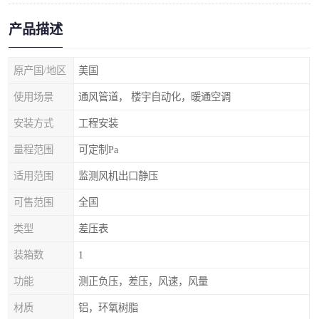
产品描述
原产国/地区
美国
使用场景
通风管道， 楼宇自动化，暖通空调
安装方式
工程安装
量程范围
可定制Pa
适用范围
监测风机出口静压
可售范围
全国
类型
差压表
装箱数
1
功能
测正负压，差压，风速，风量
材质
铝，环氧树脂