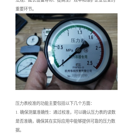
法规、延长设备寿命、提高生产效率和维护企业信誉的
重要环节。
压力表校准的功能主要包括以下几个方面：
1. 确保测量准确性：通过校准，可以确认压力表的读数
是否准确，确保其在实际应用中能够提供可靠的压力数
据。