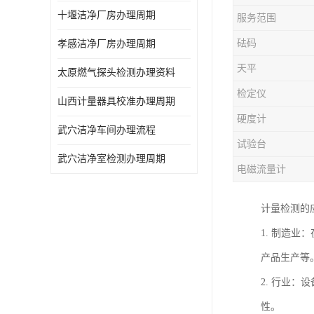
十堰洁净厂房办理周期
服务范围
砝码
孝感洁净厂房办理周期
天平
太原燃气探头检测办理资料
检定仪
山西计量器具校准办理周期
硬度计
武穴洁净车间办理流程
试验台
武穴洁净室检测办理周期
电磁流量计
计量检测的
1. 制造
产品生产等
2. 行业
性。