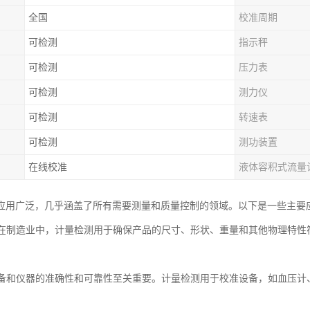
全国
校准周期
可检测
指示秤
可检测
压力表
可检测
测力仪
可检测
转速表
可检测
测功装置
在线校准
液体容积式流量
应用广泛，几乎涵盖了所有需要测量和质量控制的领域。以下是一些主要
业：在制造业中，计量检测用于确保产品的尺寸、形状、重量和其他物理特
。
：设备和仪器的准确性和可靠性至关重要。计量检测用于校准设备，如血压