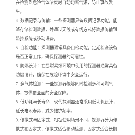
在检测到危险气体浓度时自动切断气源，防止事故发
生。
4. 数据记录与传输：一些探测器具备数据记录功能，能
够存储检测数据，并通过无线或有线方式将数据传输到
监控系统或移动设备。
5. 自检功能：探测器通常具备自检功能，定期检查设备
是否正常工作，确保探测器的可靠性。
6. 防爆设计：在易燃易爆环境中使用的探测器通常具备
防爆设计，确保在危险环境中安全运行。
7. 多气体检测：一些探测器能够同时检测多种可燃气
体，提供更全面的安全保障。
8. 低功耗与长寿命：现代探测器通常采用低功耗设计，
延长电池寿命，减少维护频率。
9. 便携式与固定式：根据使用场景不同，探测器分为便
携式和固定式，便携式适合移动检测，固定式适合长期