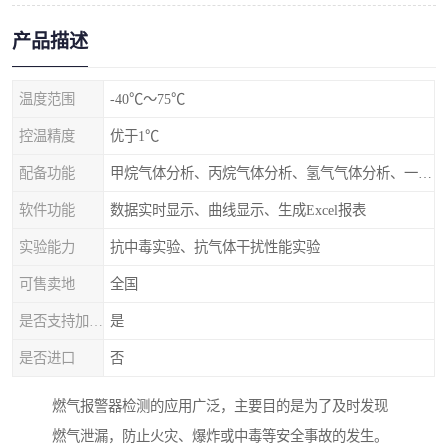
产品描述
温度范围
-40℃～75℃
控温精度
优于1℃
配备功能
甲烷气体分析、丙烷气体分析、氢气气体分析、一氧化碳气体分析接口
软件功能
数据实时显示、曲线显示、生成Excel报表
实验能力
抗中毒实验、抗气体干扰性能实验
可售卖地
全国
是否支持加工定制
是
是否进口
否
燃气报警器检测的应用广泛，主要目的是为了及时发现
燃气泄漏，防止火灾、爆炸或中毒等安全事故的发生。