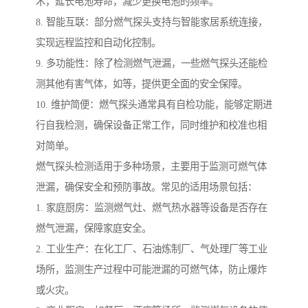
术，延长电池寿命，减少更换电池的频率。
8. 智能互联：部分燃气探头支持与智能家居系统连接，
实现远程监控和自动化控制。
9. 多功能性：除了检测燃气泄漏，一些燃气探头还能检
测其他有害气体，如等，提供更全面的安全保障。
10. 维护简便：燃气探头通常具有自检功能，能够定期进
行自我检测，确保设备正常工作，同时维护和校准也相
对简单。
燃气探头检测适用于多种场景，主要用于监测可燃气体
泄漏，确保安全和预防事故。常见的适用场景包括：
1. 家庭厨房：监测燃气灶、燃气热水器等设备是否存在
燃气泄漏，保障家庭安全。
2. 工业生产：在化工厂、石油炼制厂、气处理厂等工业
场所，监测生产过程中可能泄漏的可燃气体，防止爆炸
或火灾。