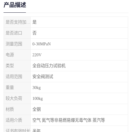
产品描述
是否支持加工定制
是
是否进口
否
测量范围
0-30MPaN
电源
220V
类型
全自动压力试验机
适用范围
安全阀测试
重量
30kg
较大负荷
100kg
材质
全钢
适用介质
空气 氮气等非易燃易爆无毒气体 蒸汽等
证书有效时长
半年