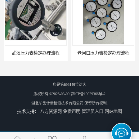
武汉压力表检定办理流程
老河口压力表检定办理流程
您是第
606149
位访客
版权所有 ©2026-08-09
鄂ICP备19029366号-2
湖北华品计量检测技术有限公司
保留所有权利.
技术支持：
八方资源网
免责声明
管理员入口
网站地图
南京压力表校准办理周期
宜昌安全阀检验办理资料